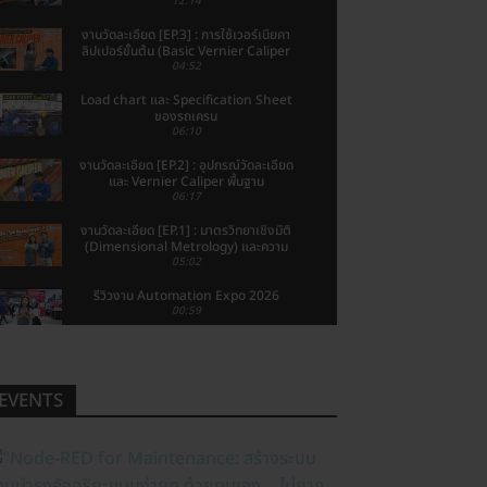
ประเทศไทย 🇹🇭🔥
12:14
งานวัดละเอียด [EP.3] : การใช้เวอร์เนียคา
ลิปเปอร์ขั้นต้น (Basic Vernier Caliper
Measurement)
04:52
Load chart และ Specification Sheet
ของรถเครน
06:10
งานวัดละเอียด [EP.2] : อุปกรณ์วัดละเอียด
และ Vernier Caliper พื้นฐาน
06:17
งานวัดละเอียด [EP.1] : มาตรวิทยาเชิงมิติ
(Dimensional Metrology) และความ
หมายของงานวัดละเอียด
05:02
รีวิวงาน Automation Expo 2026
00:59
“รถเครนมีกี่ประเภท? เลือกผิด = งานช้า
เสี่ยงอุบัติเหตุ | นายช่างมาแชร์”
05:45
EVENTS
“เครนคืออะไร? ทำไมโรงงานไม่มีไม่ได้ | ยก
ของหนักให้ปลอดภัย ต้องเข้าใจให้ถูก”
03:00