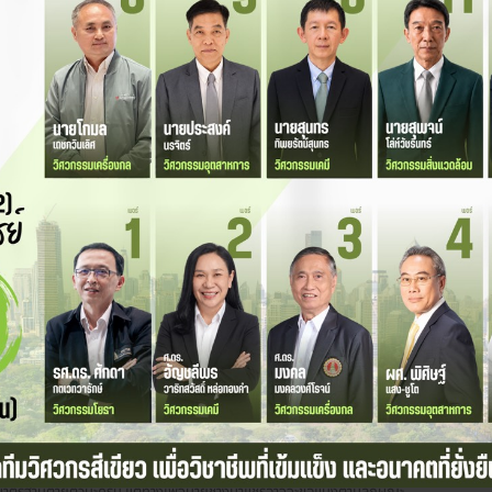
E
นตราย NFPA704
ปกรณ์กับสารที่มีความเสี่ยงสูง การที่เราจะประเมินความปลอดภัยในการทำงาน
ก
มอันตรายของสารเคมีว่า...
ท
เ
องจักร BEC (Basic Equipment Care)
นา
่องจักรขั้นพื้นฐานที่เน้นการดูแลรักษาอุปกรณ์และเครื่องจักรอย่างสม่ำเสมอ
เป็นส่วนหนึ่งของแนวคิด TPM...
รบ้าง?
ตสาหกรรมกันนะครับ ว่าถ้าหากเราแบ่งเป็นกลุ่มๆ เราจะสามารถแบ่งโรงงาน
ได้มีมาตรฐานตายตัวนะครับ แต่ทางเพจนายช่างมาแชร์อาจจะขอแบ่งตามลักษณะ