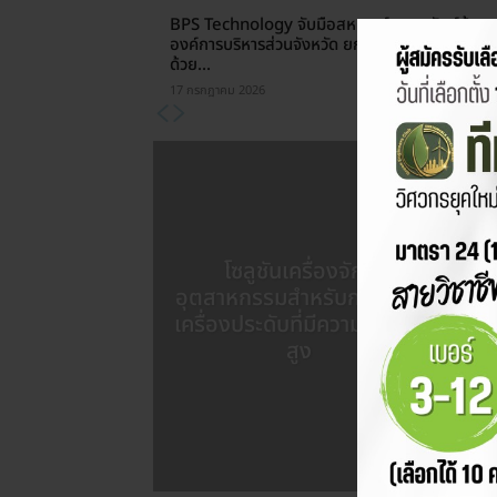
BPS Technology จับมือสหกรณ์ออมทรัพย์ข้ารา
องค์การบริหารส่วนจังหวัด ยกระดับคุณภาพชีวิตสม
ด้วย...
17 กรกฎาคม 2026
ส
โซลูชันเครื่องจักร
(D
อุตสาหกรรมสำหรับการผลิต
เครื่องประดับที่มีความแม่นยำ
โรง
สูง