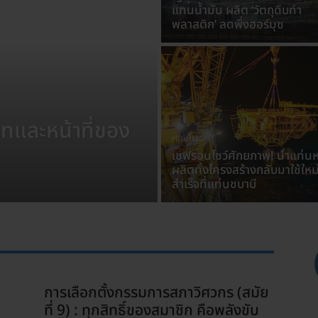
แทนน้ำมัน ผลิต ‘วัตถุดิบทำ
พลาสติก’ ลดพึ่งฮอร์มุซ
ทและหน้าที่ของ
HIGHLIGHT
เชฟรอนโชว์ศักยภาพ! นำแท่นห
ผลิตทั้งโครงสร้างกลับมาใช้ใหม่
สำเร็จที่แท่นชบาบี
การเลือกตั้งกรรมการสภาวิศวกร (สมัย
GRE
ที่ 9) : ทุกสิทธิ์ของสมาชิก คือพลังขับ