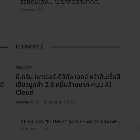
ด้วยตนเอง… ไม่ยากอย่างที่คิด!
อสิ่งแวดล้อม…การรั่วที่
Your energy Your profit You
เห็นที่คอเพลา Pump
Future
3 สิงหาคม 2026
ECONOMIC
FINANCE
บี.กริม เพาเวอร์-ดิจิทัล เอดจ์ คว้าสินเชื่อสี
ยี
เขียวมูลค่า 2.8 หมื่นล้านบาท หนุน AI-
Cloud
นายช่างมาแชร์
-
26 พฤษภาคม 2026
PTTGC แจ้ง “PTTMCC” ยุติกิจการพลาสติกชีวภาพ...
13 พฤษภาคม 2026