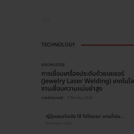
5 ไอเดีย การทำ Net Zero สำหรับ
ภัยเงียบต่
อุปกรณ์ปั๊มและวาล์ว
มองไม่
TECHNOLOGY
KNOWLEDGE
การเชื่อมเครื่องประดับด้วยเลเซอร์
(Jewelry Laser Welding) เทคโนโล
งานเชื่อมความแม่นยำสูง
นายช่างมาแชร์
-
7 สิงหาคม 2026
ญี่ปุ่นเสนอไอเดีย ใช้ ‘ไฮโดรเจน’ แทนน้ำมัน...
30 กรกฎาคม 2026