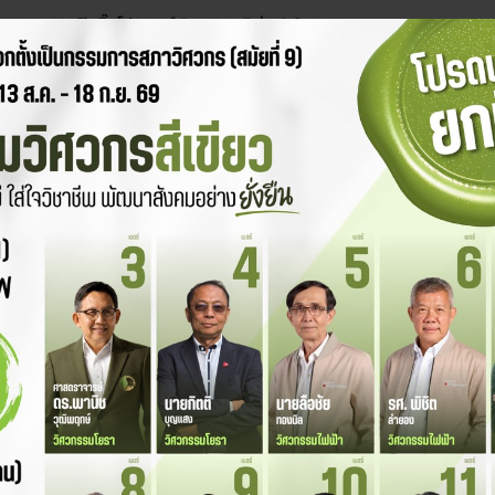
ชการ
เปิดบิ๊กโปรเจกต์ “คมนาคม” ทุ่ม 1.9...
าชิก
26 เมษายน 2026
ติกเกอร์วัดอุณหภูมิ DTI
AMERIDRIVES
IGITAL TEMPERATURE
UNIVERSAL
INDICATOR) ตัวช่วย
DRIVESHAFTS – ข้อต่
งาน “รู้ก่อนที่เครื่องจักรจะ
เพลากำลังสูง สำหรับ
พัง”
อุตสาหกรรมหนัก