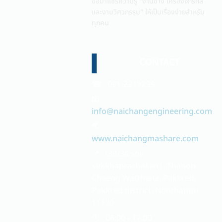
ขอมาแชร์ความรู้ "งานช่าง เครื่องจักรกล
และงานวิศวกรรม" ให้เป็นเรื่องง่ายสำหรับ
ทุกคน
CONTACT
☎ 091-2219299
📧
info@naichangengineering.com
🌏
www.naichangmashare.com
📍 133/34 soi
sukkhaprachasan1, Thanon
Chaeng Watthana, Pakkred,
Pakkred district, Nonthaburi
11120
🕔 08:00 - 17:00