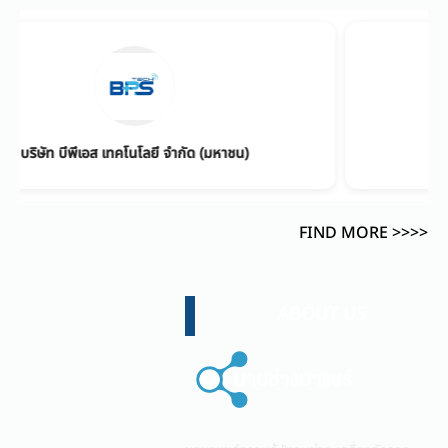
PD FLOWTECH COMPANY LIMITED
บร
FIND MORE >>>>
ABOUT US