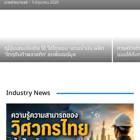
นายช่างมาแชร์
-
5 มิถุนายน 2020
ญี่ปุ่นเสนอไอเดีย ใช้ ‘ไฮโดรเจน’ แทนน้ำมัน ผลิต
การสร้างต
‘วัตถุดิบทำพลาสติก’ ลดพึ่งฮอร์มุซ
แบบให้กับ
Industry News