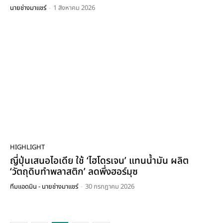
บำรุง ฟรี!! ตลอดชีพ
นายช่างมาแชร์
-
1 สิงหาคม 2026
04:49
นายช่างมาแชร์ [EP.7] - หลักการทำงานของรถเฮี๊ยบ
(HIAB) และประวัติความเป็นมา
05:13
นายช่างมาแชร์ [EP.6] : "สนิม (Rust)" และนวัตกรรม
การกำจัด
05:03
นายช่างมาแชร์ [EP.5] : มาตราการป้องกันและผลกระทบ
จาก Covid-19 ในงานช่างและวิศวกรรม
03:23
นายช่างมาแชร์ [EP.4] : สายพายส่งกำลังเบื้องต้น
(Transmission Belt) ในอุตสาหกรรม
03:55
HIGHLIGHT
นายช่างมาแชร์ [EP3] : ความสำคัญของระบบ CMMS ใน
งานซ่อมบำรุงสำหรับโรงงานอุตสาหกรรม
ญี่ปุ่นเสนอไอเดีย ใช้ ‘ไฮโดรเจน’ แทนน้ำมัน ผลิต
09:11
‘วัตถุดิบทำพลาสติก’ ลดพึ่งฮอร์มุซ
นายช่างมาแชร์ [EP2] : ระบบงานซ่อม และการบำรุงทั่วไป
ทีมแอดมิน - นายช่างมาแชร์
-
30 กรกฎาคม 2026
(Maintenance System)
06:28
นายช่างมาแชร์ [EP1] : พาชมกิจกรรมงานช่างที่
HARDWAREHOUSE - BANGNA ครบรอบ 14 ปี
13:30