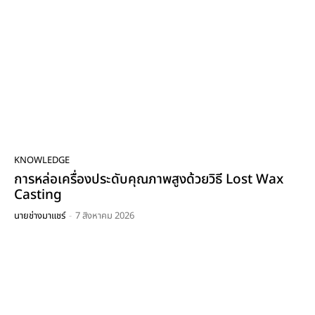
นายช่างมาแชร์”
05:45
“เครนคืออะไร? ทำไมโรงงานไม่มีไม่ได้ | ยกของหนักให้
ปลอดภัย ต้องเข้าใจให้ถูก”
03:00
เทคโนโลยี ~ การหาลมรั่วในโรงงาน (Air Leak
Detection)
04:56
ระบบส่งสัญญาณแบบ 4-20 mA คืออะไร?
05:23
KNOWLEDGE
CT sensor เทคโนโลยีการวัดกระแสไฟฟ้าและไอเดียใน
การทำ Energy Saving ในโรงงาน
การหล่อเครื่องประดับคุณภาพสูงด้วยวิธี Lost Wax
08:11
Casting
ปัญหา "ความชื้น" ในโรงงานอุตสาหกรรม
นายช่างมาแชร์
-
7 สิงหาคม 2026
07:26
นายช่างมาแชร์ [EP.32] : พาชมบู้ท Misumi Economy
ที่งาน Metalex2023 กัน
18:46
นายช่างมาแชร์ [EP.31] : พาทัวร์งาน ASEAN Tools
Expo 2023 (เหลืออีก 2 วันรีบมานะ)
01:46