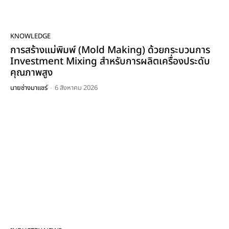
(Control Valve)
04:29
นายช่างมาแชร์ [EP.22] : พาทัวร์ชมบรรยากาศงาน
Intermach 2023
KNOWLEDGE
01:36
การสร้างแม่พิมพ์ (Mold Making) ด้วยกระบวนการ
นายช่างมาแชร์ [EP.21] : รีวิว Wireless Vibration
Investment Mixing สำหรับการผลิตเครื่องประดับ
Sensor วัดความสั่นสะเทือนเครื่องจักรจากทาง Murata
คุณภาพสูง
07:53
นายช่างมาแชร์
-
6 สิงหาคม 2026
นายช่างมาแชร์ [EP.20] : หน้ากากกรองฝุ่นและสารเคมี
อุปกรณ์ Safety ป้องกันลมหายใจ
05:10
นายช่างมาแชร์ [EP:19] - ประเภทของงานซ่อมบำรุง
รักษาแบบวางแผนได้ Type of Planned
Maintenance
35:36
นายช่างมาแชร์ [EP.18] : อุปกรณ์ดับเพลิงอัตโนมัติ
DSPA โดยไม่ต้องใช้คนทำงาน
08:02
นายช่างมาแชร์ [EP.17] : หุ่นยนต์แขนกล Robot
Palletizer เทคโนโลยีใหม่ในโรงงานอุตสาหกรรม
08:15
นายช่างมาแชร์ [EP.16] : Positive Displacement
Pump ปั้มแบบอัดด้วยระบบแรงดัน
09:01