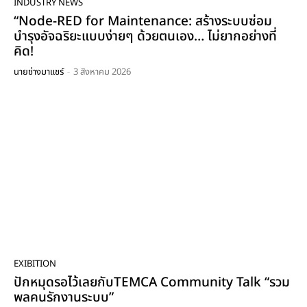
INDUSTRY NEWS
“Node-RED for Maintenance: สร้างระบบซ่อม
นายช่างมาแชร์ [EP.15] - แว่นตานิรภัย (Safety Glass)
05:34
บำรุงอัจฉริยะแบบง่ายๆ ด้วยตนเอง… ไม่ยากอย่างที่
คิด!
นายช่างมาแชร์ [EP.14] : การทดสอบการทํางานของ
วาล์วนิรภัยในขณะใช้งาน (Online Safety Valve Test)
นายช่างมาแชร์
-
3 สิงหาคม 2026
08:21
นายช่างมาแชร์ [EP.13] : พื้นฐานงานวัดความสั่นสะเทือน
(Basic Vibration Analysis)
28:20
นายช่างมาแชร์ [EP.12] : รองเท้านิรภัย (Safety Shoe)
พื้นฐาน ประวัติ และส่วนประกอบต่างๆ
14:16
นายช่างมาแชร์ [EP.11] : เทคโนโลยีการวัดการสั่นสะเทือน
แบบไร้สาย Wireless Vibration Monitoring
System
17:07
นายช่างมาแชร์ [EP.10] - ตลับเมตร และวิธีการใช้งาน
07:45
EXIBITION
นายช่างมาแชร์ [EP.9] - Centrifugal pump &
Mechanical Seal เบื้องต้น
ปักหมุดรอไว้เลยกับTEMCA Community Talk “รวม
03:25
พลคนรักงานระบบ”
นายช่างมาแชร์ [EP.8] - แนะนำโปรแกรมจัดการงานซ่อม