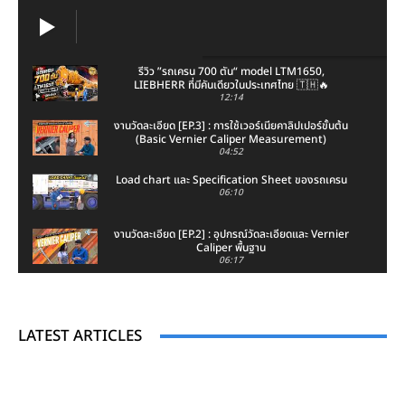
รีวิว ”รถเครน 700 ตัน“ model LTM1650,
LIEBHERR ที่มีคันเดียวในประเทศไทย 🇹🇭🔥
12:14
งานวัดละเอียด [EP.3] : การใช้เวอร์เนียคาลิปเปอร์ขั้นต้น
(Basic Vernier Caliper Measurement)
04:52
Load chart และ Specification Sheet ของรถเครน
06:10
งานวัดละเอียด [EP.2] : อุปกรณ์วัดละเอียดและ Vernier
Caliper พื้นฐาน
06:17
งานวัดละเอียด [EP.1] : มาตรวิทยาเชิงมิติ
(Dimensional Metrology) และความหมายของงาน
วัดละเอียด
05:02
LATEST ARTICLES
รีวิวงาน Automation Expo 2026
00:59
“รถเครนมีกี่ประเภท? เลือกผิด = งานช้า เสี่ยงอุบัติเหตุ |