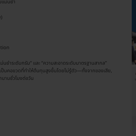
มแม่นยำ
e)
ation
มแม่นยำระดับกรัม” และ “ความสะอาดระดับมาตรฐานสากล”
คอขวดที่ทำให้ต้นทุนสูงขึ้นโดยไม่รู้ตัว—ทั้งจากของเสีย,
นานชั่วโมงต่อวัน