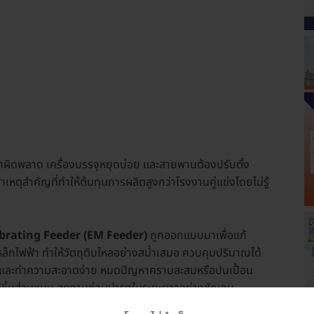
้ค่าผิดพลาด เครื่องบรรจุหยุดบ่อย และสายพานต้องปรับตั้ง
เหตุสำคัญที่ทำให้ต้นทุนการผลิตสูงกว่าโรงงานคู่แข่งโดยไม่รู้
brating Feeder (EM Feeder)
ถูกออกแบบมาเพื่อแก้
หล็กไฟฟ้า ทำให้วัตถุดิบไหลอย่างสม่ำเสมอ ควบคุมปริมาณได้
ปิดและทำความสะอาดง่าย หมดปัญหาคราบสะสมหรือปนเปื้อน
มีชิ้นส่วนหมุน ลดงานซ่อมบำรุงในระยะยาวอย่างชัดเจน