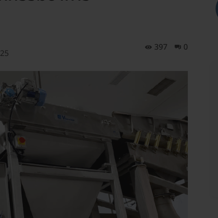
397
0
025