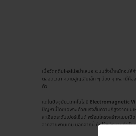
เมื่อวัตถุดิบไหลไม่สม่ำเสมอ ระบบชั่งน้ำหนักจะให
ตลอดเวลา ความสูญเสียเล็ก ๆ น้อย ๆ เหล่านี้คือสา
ตัว
แต่ในปัจจุบัน..เทคโนโลยี
Electromagnetic Vi
ปัญหานี้โดยเฉพาะ ด้วยแรงสั่นความถี่สูงจากแม่เ
ละเอียดระดับเปอร์เซ็นต์ พร้อมโครงสร้างแบบเ
จากสายพานเดิม นอกจากนี้ ยังใช้พลังงานต่ำ ไม่