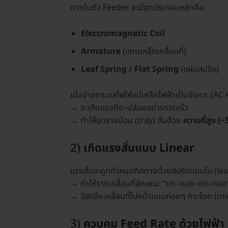
ภายในตัว Feeder จะมีชุดประกอบหลักคือ
Electromagnetic Coil
Armature
(แกนเหล็กเคลื่อนที่)
Leaf Spring / Flat Spring
(แผ่นสปริง)
เมื่อจ่ายกระแสไฟให้แม่เหล็กไฟฟ้าเป็นจังหวะ (A
→ จะเกิดแรงดึง–ปล่อยอย่างรวดเร็ว
→ ทำให้ชุดรางป้อน (tray) สั่นด้วย
ความถี่สูง (
2)
เกิดแรงสั่นแบบ Linear
แรงสั่นจะถูกกำหนดทิศทางด้วยสปริงแบบใบ (lea
→ ทำให้รางเคลื่อนที่ลักษณะ “ยก–ถอย–ยก–ถอย
→ วัสดุจึงเคลื่อนที่ไปหน้าแบบค่อยๆ กระโดด (
3)
ควบคุม Feed Rate ด้วยไฟฟ้า