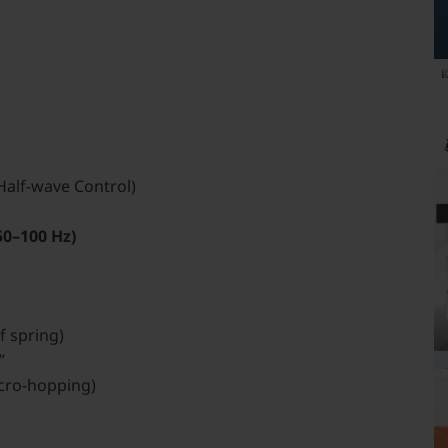
C Half-wave Control)
~50–100 Hz)
f spring)
”
micro-hopping)