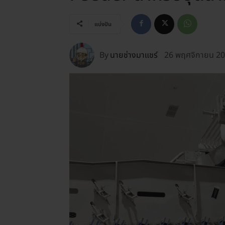
แบ่งปัน
By
นายช่างมาแชร์
26 พฤศจิกายน 2