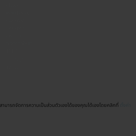
Chaeng
Watthana,
Pakkred,
Pakkred
district,
Nonthaburi
11120
🕔 08:00 -
17:00
สามารถจัดการความเป็นส่วนตัวเองได้ของคุณได้เองโดยคลิกที่
ตั้งค่า