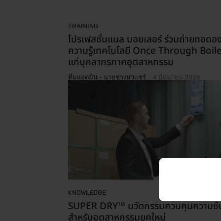
TRAINING
โปรเฟสชั่นแนล บอยเลอร์ ร่วมถ่ายทอดอง
ความรู้เทคโนโลยี Once Through Boil
แก่บุคลากรภาคอุตสาหกรรม
-
ทีมแอดมิน - นายช่างมาแชร์
4 มิถุนายน 2026
KNOWLEDGE
SUPER DRY™ นวัตกรรมควบคุมความชื้
สำหรับอุตสาหกรรมยุคใหม่