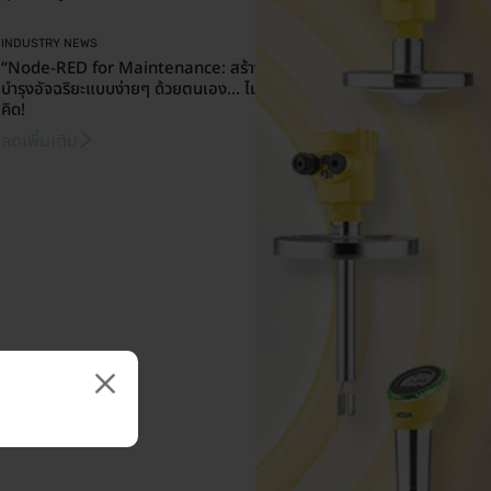
INDUSTRY NEWS
“Node-RED for Maintenance: สร้างระบบซ่อม
บำรุงอัจฉริยะแบบง่ายๆ ด้วยตนเอง… ไม่ยากอย่างที่
คิด!
ลดเพิ่มเติม