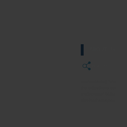
ABOUT US
ขอมาแชร์ความรู้ "งาน
ช่าง เครื่องจักรกล และ
งานวิศวกรรม" ให้เป็น
เรื่องง่ายสำหรับทุกคน