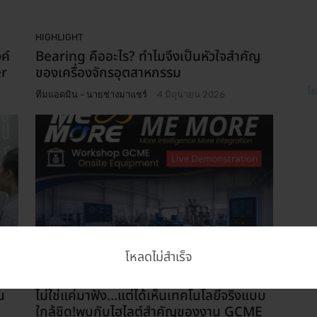
HIGHLIGHT
ค์
Bearing คืออะไร? ทำไมจึงเป็นหัวใจสำคัญ
er
ของเครื่องจักรอุตสาหกรรม
โห
-
ทีมแอดมิน - นายช่างมาแชร์
4 มิถุนายน 2026
โหลดไม่สำเร็จ
EXIBITION
น
ไม่ใช่แค่มาฟัง…แต่ได้เห็นเทคโนโลยีจริงแบบ
ใกล้ชิด!พบกับไฮไลต์สำคัญของงาน GCME