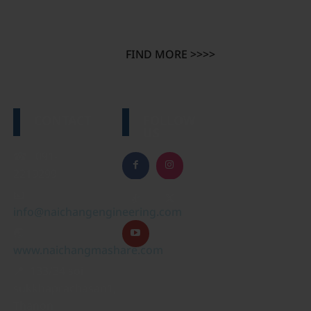
FIND MORE >>>>
CONTACT
FOLLOW
US
☎ 091-
2219299
📧
info@naichangengineering.com
🌏
www.naichangmashare.com
📍 133/34 soi
sukkhaprachasan1,
Thanon