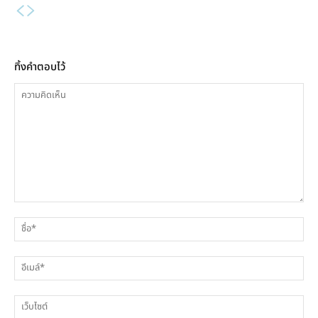
ทิ้งคำตอบไว้
ความ
ชื่
คิด
เห็น
อีเ
เว็