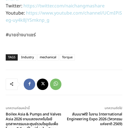
Twitter:
https://twitter.com/naichangmashare
Youtube:
https://www.youtube.com/channel/UCmIPiS
eg-uy4k8JYSmknp_g
#นายช่างมาแชร์
TAGS
Industry
mechanical
Torque
บทความก่อนหน้านี้
บทความถัดไป
Boilex Asia & Pumps and Valves
สัมมนาฟรี! ในงาน International
Asia 2026 งานแสดงเทคโนโลยี
Engineering Expo 2026 (วิศวกรรม
อุตสาหกรรมและศูนย์รวมโซลูชันเพื่อ
แห่งชาติ 2569)