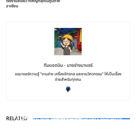
โรงงานสีเขียว ที่ใหญ่ที่สุดในภูมิภาค
อาเซียน
ทีมแอดมิน - นายช่างมาแชร์
ขอมาแชร์ความรู้ "งานช่าง เครื่องจักรกล และงานวิศวกรรม" ให้เป็นเรื่อง
ง่ายสำหรับทุกคน
KNOWLEDGE
INDUSTRY NEWS
น้ำยาอเนกประสงค์ [EP.1]: ประโยชน์ของสาร Solvent ใน
KNOWLEDGE
Factorium ได้เข้าร่วมออกบูธงาน Smart Economy
RELATED
โลกอุตสาหกรรม
งาน CM (Corrective Maintenance) – ภัยร้ายในระบบ
Showcase 2021
งานซ่อมและการบำรุงรักษา