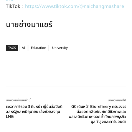
TikTok :
https://www.tiktok.com/@naichangmashare
นายช่างมาแชร์
TAGS
AI
Education
University
บทความก่อนหน้านี้
บทความถัดไป
เจรจาภาษีรอบ 3 คืบหน้า ญี่ปุ่นจ่อปิดดี
GC เดินหน้า Biorefinery ครบวงจร
ลสหรัฐกลางมิถุนายน เล็งช่วยลงทุน
ต่อยอดผลิตภัณฑ์เคมีชีวภาพและ
LNG
พลาสติกชีวภาพ ตอกย้ำศักยภาพธุรกิจ
มูลค่าสูงและคาร์บอนต่ำ