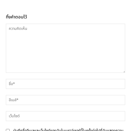
ทิ้งคำตอบไว้
ความ
ชื่
คิด
เห็น
อีเ
เว็
บันทึกชื่ออีเมลและเว็บไซต์ของฉันในเบราว์เซอร์นี้ในครั้งต่อไปที่ฉันแสดงความ