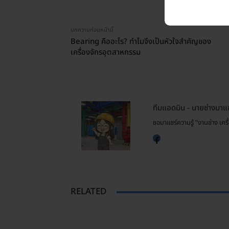
บทความก่อนหน้านี้
Bearing คืออะไร? ทำไมจึงเป็นหัวใจสำคัญของ
เครื่องจักรอุตสาหกรรม
ทีมแอดมิน - นายช่างมาแช
ขอมาแชร์ความรู้ "งานช่าง เคร
RELATED