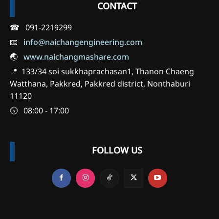
CONTACT
☎ 091-2219299
📧
info@naichangengineering.com
🌏
www.naichangmashare.com
📍 133/34 soi sukkhaprachasan1, Thanon Chaeng
Watthana, Pakkred, Pakkred district, Nonthaburi
11120
🕔 08:00 - 17:00
FOLLOW US