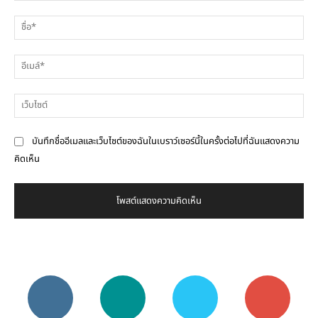
ความ
ชื่
คิด
เห็น
อีเ
เว็
บันทึกชื่ออีเมลและเว็บไซต์ของฉันในเบราว์เซอร์นี้ในครั้งต่อไปที่ฉันแสดงความ
คิดเห็น