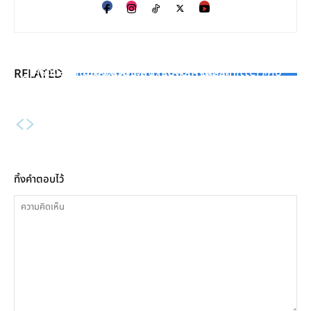
KNOWLEDGE
AUTOMATION & INSTRUMENT
การวางแผน PM ในงานซ่อมและการบำรุงรักษา –
PRODUCT REVIEW
เครื่องส่งสัญญาณวัดระดับ (Level Transmitter) คือ
RELATED
(Preventive Maintenance)
Blower, Compressor Oil Free เทคโนโลยีสะอาดที่ตอบ
อะไร ?
โจทย์ทุกธุรกิจ
ทิ้งคำตอบไว้