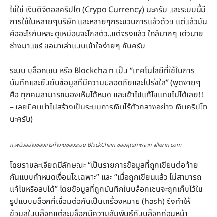
ไม่ใช่ เงินดิจิตอลคริปโต (Crypo Currency) นะครับ และระบบนี้มี
การใช้ในหลายๆบริษัท และหลายๆกระบวนการแล้วด้วย แต่แล้วมัน
คืออะไรกันหละ ดูเหมือนจะไกลตัว..แต่จริงแล้ว ใกล้มากๆ เด่วนาย
ช่างมาแชร์ ขอมาเล่าแบบเข้าใจง่ายๆ กันครับ
ระบบ บล็อกเชน หรือ Blockchain เป็น “เทคโนโลยีที่ใช้ในการ
บันทึกและยืนยันข้อมูลที่มีความปลอดภัยและโปร่งใส” (พูดง่ายๆ
คือ ทุกคนสามารถมองเห็นได้หมด และเข้าไปแก้ไขแทบไม่ได้เลย!!!
– เลยมีคนนำไปสร้างเป็นระบบการเงินไร้ตัวกลางอย่าง เงินคริปโต
นะครับ)
ภาพตัวอย่างของการทำงานของระบบ BlockChain ขอบคุณภาพจาก allerin.com
โดยรายละเอียดมีลักษณะ “เป็นรายการข้อมูลที่ถูกเขียนต่อท้าย
กันแบบกำหนดเงื่อนไขเฉพาะ” และ “เมื่อถูกเขียนแล้ว ไม่สามารถ
แก้ไขหรือลบได้” โดยข้อมูลที่ถูกบันทึกในบล็อกเชนจะถูกเก็บไว้ใน
รูปแบบบล็อกที่เชื่อมต่อกันเป็นเครื่องหมาย (hash) ซึ่งทำให้
ข้อมูลในบล็อกแต่ละบล็อกมีความสัมพันธ์กับบล็อกก่อนหน้า