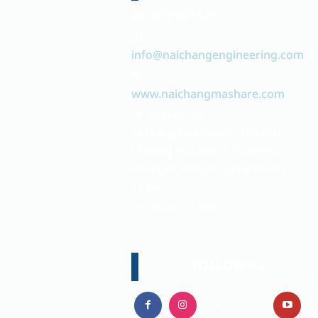
☎ 091-2219299
📧
info@naichangengineering.com
🌏
www.naichangmashare.com
📍 133/34 soi
sukkhaprachasan1, Thanon
Chaeng Watthana, Pakkred,
Pakkred district, Nonthaburi
11120
🕔 08:00 - 17:00
FOLLOW US