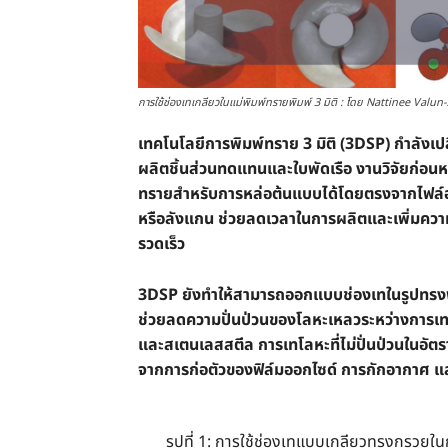
การใช้ช่องเทเกลียวในแม่พิมพ์ทรายพิมพ์ 3 มิติ : โดย Nattinee 
เทคโนโลยีการพิมพ์ทราย 3 มิติ (3DSP) กำลังเ
ผลิตชิ้นส่วนทดแทนและใบพัดเรือ งานวิจัยก่อน
ทรายสำหรับการหล่อต้นแบบได้โดยตรงจากไฟล์อ
หรือลังแกน ช่วยลดเวลาในการผลิตและเพิ่มความ
รวดเร็ว
3DSP ยังทำให้สามารถออกแบบช่องเทในรูปทรงพา
ช่วยลดความปั่นป่วนของโลหะเหลวระหว่างการเท
และสเตนเลสสตีล การเทโลหะที่ไม่ปั่นป่วนในอัตร
จากการก่อตัวของฟิล์มออกไซด์ การกักอากาศ และ
รูปที่ 1: การใช้ช่องเทแบบเกลียวทรงกรวยใ