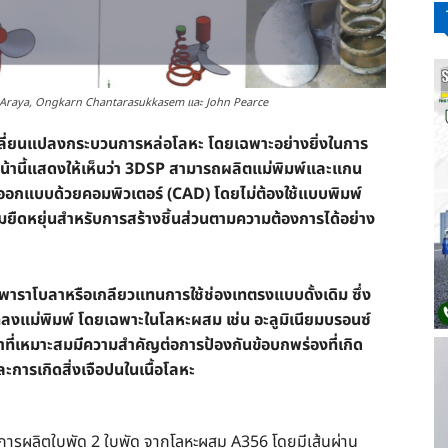
Valun-Araya, Ongkarn Chantarasukkasem และ John Pearce
ปลี่ยนแปลงกระบวนการหล่อโลหะ โดยเฉพาะอย่างยิ่งในการ
หน้านี้แสดงให้เห็นว่า 3DSP สามารถผลิตแม่พิมพ์และแกน
อกแบบด้วยคอมพิวเตอร์ (CAD) โดยไม่ต้องใช้แบบพิมพ์
ยืดหยุ่นสำหรับการสร้างชิ้นส่วนตามความต้องการได้อย่าง
ราโบลาหรือเกลียวแทนการใช้ช่องเทตรงแบบดั้งเดิม ซึ่ง
ลงแม่พิมพ์ โดยเฉพาะในโลหะผสม เช่น อะลูมิเนียมบรอนซ์
าที่เหมาะสมมีความสำคัญต่อการป้องกันข้อบกพร่องที่เกิด
การเกิดสิ่งเจือปนในเนื้อโลหะ
นการผลิตใบพัด 2 ใบพัด จากโลหะผสม A356 โดยมีเส้นผ่าน