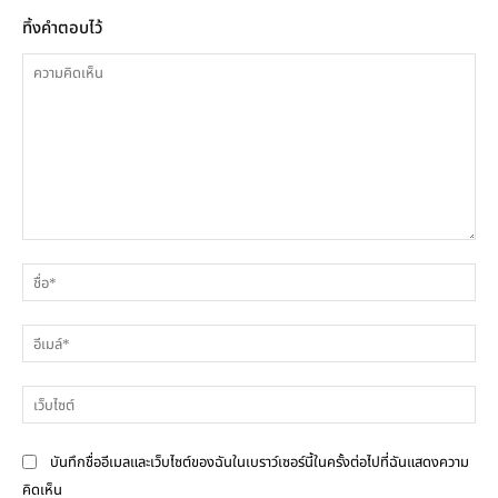
ทิ้งคำตอบไว้
ความ
ชื่อ
คิด
เห็น
อีเ
เว็
บันทึกชื่ออีเมลและเว็บไซต์ของฉันในเบราว์เซอร์นี้ในครั้งต่อไปที่ฉันแสดงความ
คิดเห็น