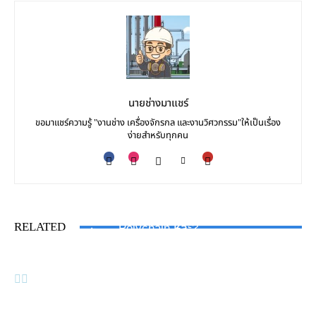
นายช่างมาแชร์
ขอมาแชร์ความรู้ "งานช่าง เครื่องจักรกล และงานวิศวกรรม"ให้เป็นเรื่อง
ง่ายสำหรับทุกคน
INDUSTRY NEWS
สายพาน Finfan ขาดบ่อยมั้ย…ทำไมไม่เปลี่ยนมาใช้
KNOWLEDGE
INDUSTRY NEWS
RELATED
Polychain หละ?
การบำรุงรักษาเชิงคาดการณ์ PdM (Predictive
ไทเทเนียมในอุตสาหกรรมกีฬาความแข็งแรงที่เบาสบาย
Maintenance)