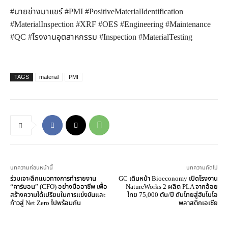
#นายช่างมาแชร์ #PMI #PositiveMaterialIdentification
#MaterialInspection #XRF #OES #Engineering #Maintenance
#QC #โรงงานอุตสาหกรรม #Inspection #MaterialTesting
TAGS
material
PMI
บทความก่อนหน้านี้
บทความถัดไป
ร่วมเจาะลึกแนวทางการทำรายงาน
GC เดินหน้า Bioeconomy เปิดโรงงาน
“คาร์บอน” (CFO) อย่างมืออาชีพ เพื่อ
NatureWorks 2 ผลิต PLA จากอ้อย
สร้างความได้เปรียบในการแข่งขันและ
ไทย 75,000 ตัน/ปี ดันไทยสู่ฮับไบโอ
ก้าวสู่ Net Zero ไปพร้อมกัน
พลาสติกเอเชีย