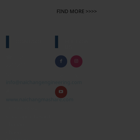
FIND MORE >>>>
CONTACT
FOLLOW
US
☎ 091-
2219299
📧
info@naichangengineering.com
🌏
www.naichangmashare.com
📍 133/34 soi
sukkhaprachasan1,
Thanon
Chaeng