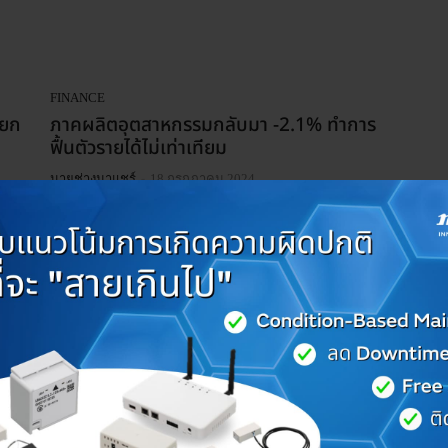
FINANCE
อยก
ภาคผลิตอุตสาหกรรมกลับมา -2.1% ทำการ
ฟื้นตัวรายได้ไม่เท่าเทียม
-
นายช่างมาแชร์
18 กรกฎาคม 2024
โห
FINANCE
‘รัฐ’ อุดหนุน 50% ตั้งโรงงานแบตเตอรี่