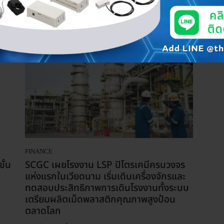
รถยนต์ไฟฟ้า(EV) ดึงเทคโนโลยีบริษัทยักษ์
ใหญ่ลงทุนไทย
-
วิศวกรแมวเหมียว
23 กุมภาพันธ์ 2024
FINANCE
ั้น
SCGC เผยโรงงาน LSP ปิโตรเคมีครบวงจร
แห่งแรกในเวียดนาม เริ่มเดินเครื่องจักรและ
ทดสอบประสิทธิภาพการเดินโรงงานทั้งระบบ
เตรียมผลิตเม็ดพลาสติกคุณภาพสูงป้อน
ตลาดโลก