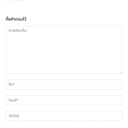
ทิ้งคำตอบไว้
ความ
ชื่
คิด
เห็น
อีเ
เว็