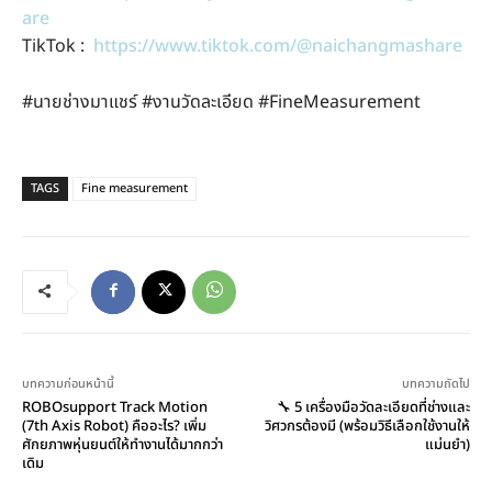
are
TikTok :
https://www.tiktok.com/@naichangmashare
#นายช่างมาแชร์ #งานวัดละเอียด #FineMeasurement
TAGS
Fine measurement
บทความก่อนหน้านี้
บทความถัดไป
ROBOsupport Track Motion
🔧 5 เครื่องมือวัดละเอียดที่ช่างและ
(7th Axis Robot) คืออะไร? เพิ่ม
วิศวกรต้องมี (พร้อมวิธีเลือกใช้งานให้
ศักยภาพหุ่นยนต์ให้ทำงานได้มากกว่า
แม่นยำ)
เดิม