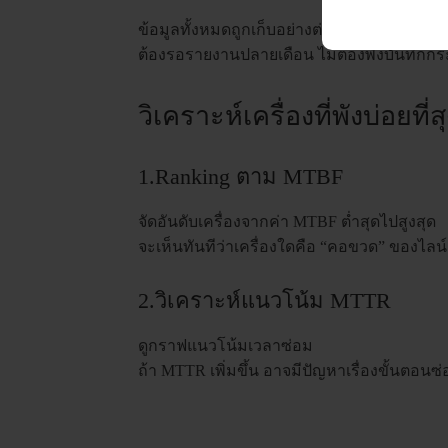
ข้อมูลทั้งหมดถูกเก็บอย่างต่อเนื่อง ทำให้ส
ต้องรอรายงานปลายเดือน ไม่ต้องพึ่งบันทึกก
วิเคราะห์เครื่องที่พังบ่อยที่
1.Ranking ตาม MTBF
จัดอันดับเครื่องจากค่า MTBF ต่ำสุดไปสูงสุด
จะเห็นทันทีว่าเครื่องใดคือ “คอขวด” ของไลน์
2.วิเคราะห์แนวโน้ม MTTR
ดูกราฟแนวโน้มเวลาซ่อม
ถ้า MTTR เพิ่มขึ้น อาจมีปัญหาเรื่องขั้นตอนซ