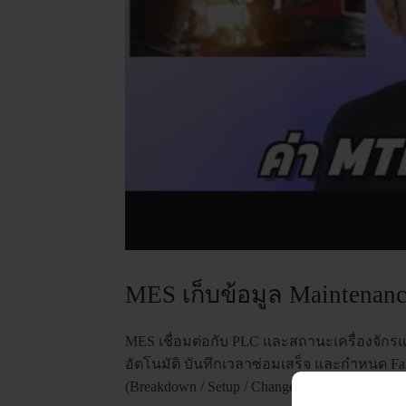
MES เก็บข้อมูล Maintenanc
MES เชื่อมต่อกับ PLC และสถานะเครื่องจักรแบ
อัตโนมัติ บันทึกเวลาซ่อมเสร็จ และกำหนด F
(Breakdown / Setup / Changeover)