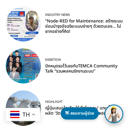
INDUSTRY NEWS
“Node-RED for Maintenance: สร้างระบบ
ซ่อมบำรุงอัจฉริยะแบบง่ายๆ ด้วยตนเอง… ไม่
ยากอย่างที่คิด!
EXIBITION
ปักหมุดรอไว้เลยกับTEMCA Community
Talk “รวมพลคนรักงานระบบ”
HIGHLIGHT
ญี่ปุ่นเสนอไอเดีย ใช้ ‘ไฮโดรเจน’ แทนน้ำมัน
ผลิต ‘วัตถุดิบทำพลาสติก’ ลดพึ่งฮอร์มุซ
👋 สอบถามผู้ช่วย
TH