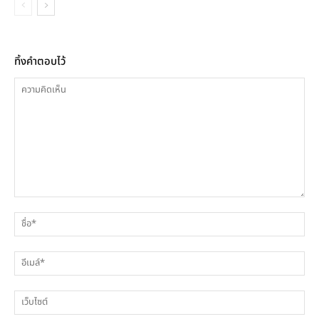
ทิ้งคำตอบไว้
ความ
ชื่
คิด
เห็น
อีเ
เว็