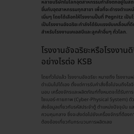
หลายบริษัทในโลกอุตสาหกรรมกำลังตกอยู่ในสถานะเ
ขึ้นกับอุตสาหกรรมทุกสาขา เพื่อที่จะดำรงตำแหน่งผ
เนิ่นๆ โดยได้เลือกให้โรงงานปั๊มที่ Pegnitz เป
เป็นโรงงานอัจฉริยะกำลังได้รับแรงขับเคลื่อนที่ดี
สำหรับโรงงานเคเอสบีและลูกค้าอื่นๆ ทั่วโลก
.
โรงงานอัจฉริยะหรือโรงงานดิ
อย่างไรต่อ KSB
โดยทั่วไปแล้ว โรงงานอัจฉริยะ หมายถึง โรงงานผ
ดำเนินไปได้เอง ตั้งแต่การรับคำสั่งซื้อไปจนถึงโลจ
มอบ เครื่องจักรและผลิตภัณฑ์ทั้งหมดจะได้รับการเ
ไซเบอร์-กายภาพ (Cyber-Physical System) ตัวอย่า
ส่งข้อมูลเกี่ยวกับรหัสประจำตู้ ตำแหน่งปัจจุบัน แ
ควบคุมกลาง ซึ่งจะส่งต่อไปยังเครื่องจักรที่ต้องก
ต้องข้องเกี่ยวกับกระบวนการผลิตเลย