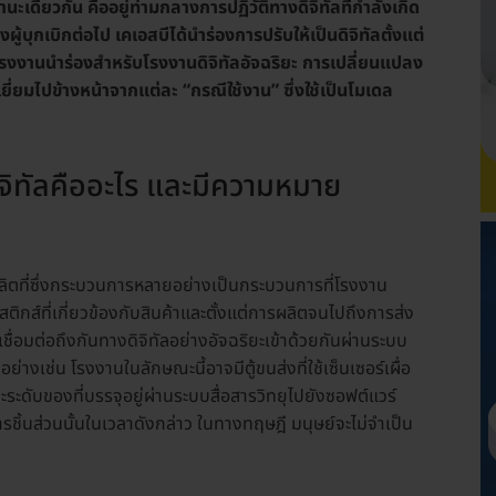
ดียวกัน คืออยู่ท่ามกลางการปฏิวัติทางดิจิทัลที่กำลังเกิด
ู้บุกเบิกต่อไป เคเอสบีได้นำร่องการปรับให้เป็นดิจิทัลตั้งแต่
็นโรงงานนำร่องสำหรับโรงงานดิจิทัลอัจฉริยะ การเปลี่ยนแปลง
เยี่ยมไปข้างหน้าจากแต่ละ “กรณีใช้งาน” ซึ่งใช้เป็นโมเดล
จิทัลคืออะไร และมีความหมาย
ลิตที่ซึ่งกระบวนการหลายอย่างเป็นกระบวนการที่โรงงาน
ิสติกส์ที่เกี่ยวข้องกับสินค้าและตั้งแต่การผลิตจนไปถึงการส่ง
ชื่อมต่อถึงกันทางดิจิทัลอย่างอัจฉริยะเข้าด้วยกันผ่านระบบ
งเช่น โรงงานในลักษณะนี้อาจมีตู้ขนส่งที่ใช้เซ็นเซอร์เผื่อ
ละระดับของที่บรรจุอยู่ผ่านระบบสื่อสารวิทยุไปยังซอฟต์แวร์
ารชิ้นส่วนนั้นในเวลาดังกล่าว ในทางทฤษฎี มนุษย์จะไม่จำเป็น