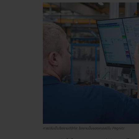
การปรับเป็นโรงงานดิจิทัล: โรงงานปั๊มของเคเอสบีใน Pegnitz