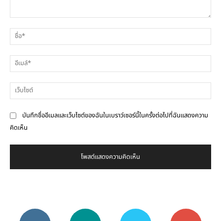
ความ
ชื่
คิด
เห็น
อีเ
เว็
บันทึกชื่ออีเมลและเว็บไซต์ของฉันในเบราว์เซอร์นี้ในครั้งต่อไปที่ฉันแสดงความ
คิดเห็น