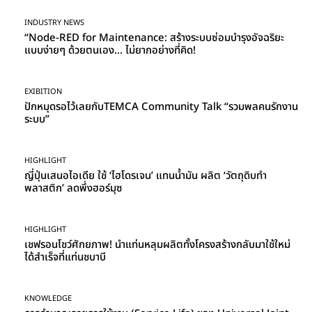
INDUSTRY NEWS
“Node-RED for Maintenance: สร้างระบบซ่อมบำรุงอัจฉริยะ
แบบง่ายๆ ด้วยตนเอง… ไม่ยากอย่างที่คิด!
EXIBITION
ปักหมุดรอไว้เลยกับTEMCA Community Talk “รวมพลคนรักงาน
ระบบ”
HIGHLIGHT
ญี่ปุ่นเสนอไอเดีย ใช้ ‘ไฮโดรเจน’ แทนน้ำมัน ผลิต ‘วัตถุดิบทำ
พลาสติก’ ลดพึ่งฮอร์มุซ
HIGHLIGHT
เชฟรอนโชว์ศักยภาพ! นำแท่นหลุมผลิตทั้งโครงสร้างกลับมาใช้ใหม่
ได้สำเร็จที่แท่นชบาบี
KNOWLEDGE