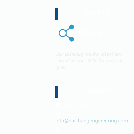
ABOUT US
ขอมาแชร์ความรู้ "งานช่าง เครื่องจักรกล
และงานวิศวกรรม" ให้เป็นเรื่องง่ายสำหรับ
ทุกคน
CONTACT
☎ 091-2219299
📧
info@naichangengineering.com
🌏