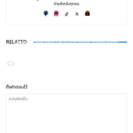
ง่ายสำหรับทุกคน
INDUSTRY NEWS
KNOWLEDGE
HIGHLIGHT
RELATED
ยุโรปหาแหล่งพลังงานใหม่ในการจัดการวิกฤตพลังงาน
การปรับเยื้องศูนย์ของเพลา “Shaft Alignment” ใน
งานหล่อโลหะ (Metal Casting) ในอุตสาหกรรม
เครื่องจักรกลหมุน
ทิ้งคำตอบไว้