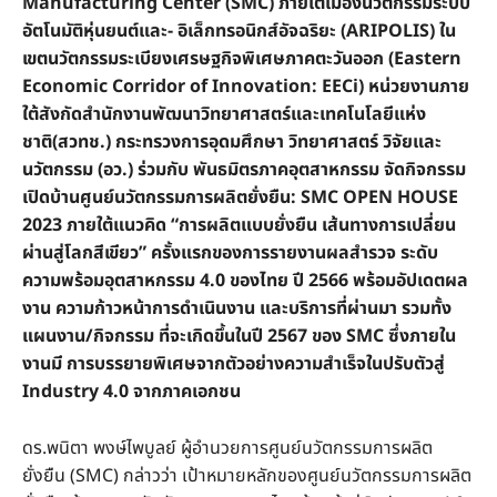
Manufacturing Center (SMC) ภายใต้เมืองนวัตกรรมระบบ
อัตโนมัติหุ่นยนต์และ- อิเล็กทรอนิกส์อัจฉริยะ (ARIPOLIS) ใน
เขตนวัตกรรมระเบียงเศรษฐกิจพิเศษภาคตะวันออก (Eastern
Economic Corridor of Innovation: EECi) หน่วยงานภาย
ใต้สังกัดสำนักงานพัฒนาวิทยาศาสตร์และเทคโนโลยีแห่ง
ชาติ(สวทช.) กระทรวงการอุดมศึกษา วิทยาศาสตร์ วิจัยและ
นวัตกรรม (อว.) ร่วมกับ พันธมิตรภาคอุตสาหกรรม จัดกิจกรรม
เปิดบ้านศูนย์นวัตกรรมการผลิตยั่งยืน: SMC OPEN HOUSE
2023 ภายใต้แนวคิด “การผลิตแบบยั่งยืน เส้นทางการเปลี่ยน
ผ่านสู่โลกสีเขียว” ครั้งแรกของการรายงานผลสำรวจ ระดับ
ความพร้อมอุตสาหกรรม 4.0 ของไทย ปี 2566 พร้อมอัปเดตผล
งาน ความก้าวหน้าการดำเนินงาน และบริการที่ผ่านมา รวมทั้ง
แผนงาน/กิจกรรม ที่จะเกิดขึ้นในปี 2567 ของ SMC ซึ่งภายใน
งานมี การบรรยายพิเศษจากตัวอย่างความสำเร็จในปรับตัวสู่
Industry 4.0 จากภาคเอกชน
ดร.พนิตา พงษ์ไพบูลย์ ผู้อำนวยการศูนย์นวัตกรรมการผลิต
ยั่งยืน (SMC) กล่าวว่า เป้าหมายหลักของศูนย์นวัตกรรมการผลิต