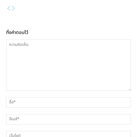
ทิ้งคำตอบไว้
ความ
ชื่
คิด
เห็น
อีเ
เว็