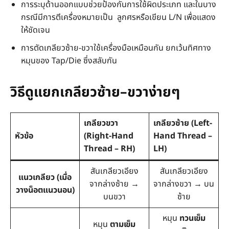
การระบุด้านออกแบบช่วยป้องกันการใช้ผิดประเภท และในบาง
กรณีมีการตีเครื่องหมายเป็น ลูกศรหรือเขียน L/N เพื่อแสดง
ให้ชัดเจน
การตัดเกลียวซ้าย-ขวาใช้เครื่องมือเหมือนกัน ยกเว้นทิศทาง
หมุนของ Tap/Die ซึ่งสลับกัน
วิธีดูแยกเกลียวซ้าย–ขวาง่ายๆ
เกลียวขวา
เกลียวซ้าย (Left-
หัวข้อ
(Right-Hand
Hand Thread –
Thread – RH)
LH)
สันเกลียวเอียง
สันเกลียวเอียง
แนวเกลียว (เมื่อ
จากล่างซ้าย →
จากล่างขวา → บน
วางน็อตแนวนอน)
บนขวา
ซ้าย
หมุน
ทวนเข็ม
หมุน
ตามเข็ม