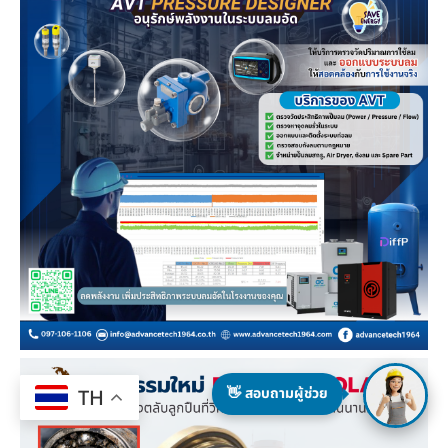
👋 สอบถามผู้ช่วย
TH