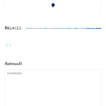
HIGHLIGHT
FINANCE
HIGHLIGHT
ตรวจสอบถังลมอุตสาหกรรม เพื่อความปลอดภัยและความ
SMC เผยความสำเร็จในการผลักดันอุตสาหกรรมไทยก้าวสู่
เทคโนโลยีควบคุมขั้นสูงเพื่อเพิ่มประสิทธิภาพการทำงาน
RELATED
มั่นใจในโรงงาน โดยแอดวานซ์ เทค 1964
4.0 พร้อมเผยผลการสำรวจระดับความพร้อมอุตสาหกรรม
การใช้ APC (Advance Process Control) กับ Boiler
4.0 ของประเทศไทยปี 2566
ทิ้งคำตอบไว้