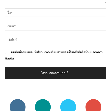
ความ
ชื่
คิด
เห็น
อีเ
เว็
บันทึกชื่ออีเมลและเว็บไซต์ของฉันในเบราว์เซอร์นี้ในครั้งต่อไปที่ฉันแสดงความ
คิดเห็น