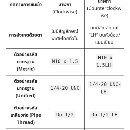
นาฬิกา
ทิศทางการขันเข้า
นาฬิกา
(Counterclockw
(Clockwise)
ise)
มักมีสัญลักษณ์
ไม่มีสัญลักษณ์
การสังเกตด้วยตา
“LH” บนหัวน็อต/
พิเศษโดยทั่วไป
แบบเขียน
ตัวอย่างรหัส
M10 x
มาตรฐาน
M10 x 1.5
1.5LH
(Metric)
ตัวอย่างรหัส
1/4-20 UNC-
มาตรฐาน
1/4-20 UNC
LH
(Unified)
ตัวอย่างรหัส
เกลียวท่อ (Pipe
Rp 1/2
Rp 1/2 LH
Thread)