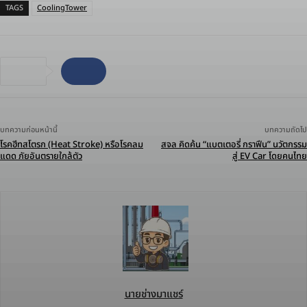
TAGS
CoolingTower
บทความก่อนหน้านี้
บทความถัดไป
โรคฮีทสโตรก (Heat Stroke) หรือโรคลม
สจล คิดค้น “แบตเตอรี่ กราฟีน” นวัตกรรม
แดด ภัยอันตรายใกล้ตัว
สู่ EV Car โดยคนไทย
นายช่างมาแชร์