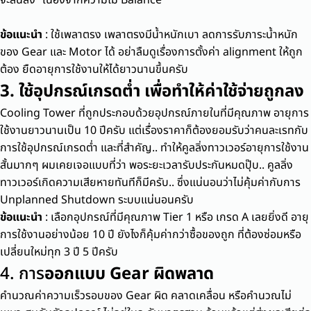
จะสั้นลง” เนื่องจากความไม่ Balance
ข้อแนะนำ
: ใช้เพลาตรง เพลาตรงมีน้ำหนักเบา ลดการรับภาระน้ำหนัก
ของ Gear และ Motor ได้ อย่าลืมดูเรื่องการตั้งค่า alignment ให้ถูก
ต้อง ยืดอายุการใช้งานให้ได้ยาวนานขึ้นครับ
3. ใช้อุปกรณ์เกรดต่ำ เพื่อทำให้ค่าใช้จ่ายถูกลง
Cooling Tower ที่ถูกประกอบด้วยอุปกรณ์ภายในที่มีคุณภาพ อายุการ
ใช้งานยาวนานเป็น 10 ปีครับ แต่เรื่องราคาก็ต้องยอมรับว่าคนละเรทกับ
การใช้อุปกรณ์เกรดต่ำ และที่สำคัญ.. ทำให้คูลลิ่งทาวเวอร์อายุการใช้งาน
สั้นมากๆ ผมเคยเจอแบบที่ว่า พอระยะเวลารับประกันหมดปุ๊บ.. คูลลิ่ง
ทาวเวอร์เกิดความเสียหายทันทีก็มีครับ.. ซึ่งแน่นอนว่าไม่คุ้มค่ากับการ
Unplanned Shutdown ระบบแน่นอนครับ
ข้อแนะนำ
: เลือกอุปกรณ์ที่มีคุณภาพ Tier 1 หรือ เกรด A เลยยิ่งดี อายุ
การใช้งานอย่างน้อย 10 ปี ยังไงก็คุ้มค่ากว่าซื้อของถูก ที่ต้องซ่อมหรือ
เปลี่ยนใหม่ทุก 3 ปี 5 ปีครับ
4. การ
ออกแบบ Gear ผิดพลาด
คำนวณค่าความเร็วรอบของ Gear ผิด คลาดเคลื่อน หรือคำนวณไม่