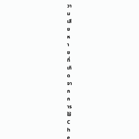
วา
ม
เสี
ย
ห
า
ย
ที่
เกิ
ด
จา
ก
ก
าร
ใช้
C
h
e