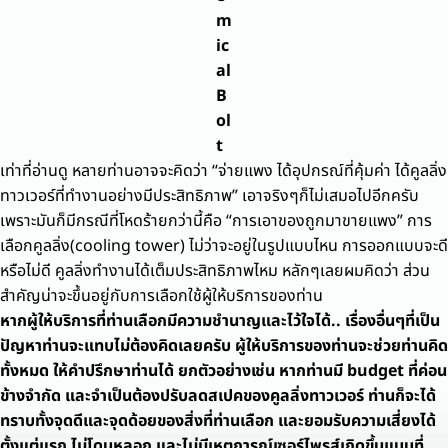
m
ic
al
B
ol
t
เท่าที่อ่านดู หลายท่านอาจจะคิดว่า “จ่ายแพง ได้อุปกรณ์ที่คุ้มค่า ได้คูลลิ่ง
ทาวเวอร์ที่ทำงานอย่างมีประสิทธิภาพ” เอาจริงๆก็ไม่เสมอไปอีกครับ
เพราะมันก็มีกรณีที่โหดร้ายกว่านี้คือ “การเอาของถูกมาขายแพง” การ
เลือกคูลลิ่ง(cooling tower) ไม่ว่าจะอยู่ในรูปแบบไหน การออกแบบจะดี
หรือไม่ดี คูลลิ่งทำงานได้เต็มประสิทธิภาพไหม หลักๆเลยผมคิดว่า ส่วน
สำคัญน่าจะขึ้นอยู่กับการเลือกใช้ผู้ให้บริการของท่าน
หากผู้ให้บริการที่ท่านเลือกมีความชำนาญและไว้ใจได้.. เรื่องอื่นๆที่เป็น
ปัญหาท่านจะแทบไม่ต้องคิดเลยครับ ผู้ให้บริการของท่านจะช่วยท่านคิด
ทั้งหมด ให้คำปรึกษาท่านได้ ยกตัวอย่างเช่น หากท่านมี budget ที่ค่อน
ข้างจำกัด และจำเป็นต้องปรับลดสเปคของคูลลิ่งทาวเวอร์ ท่านก็จะได้
ทราบทั้งจุดดีและจุดด้อยของสิ่งที่ท่านเลือก และยอมรับความเสี่ยงได้
ตั้งแต่แรก ไม่โดนหลอก และไม่มีเหตุการณ์เซอร์ไพรส์เกิดขึ้นแบบที่