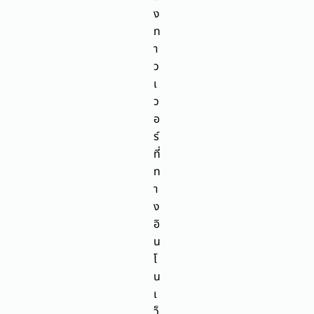
ง
ท
า
ว
เ
ว
อ
ร์
ที่
ท
า
ง
อิ
น
โ
น
เ
ว็