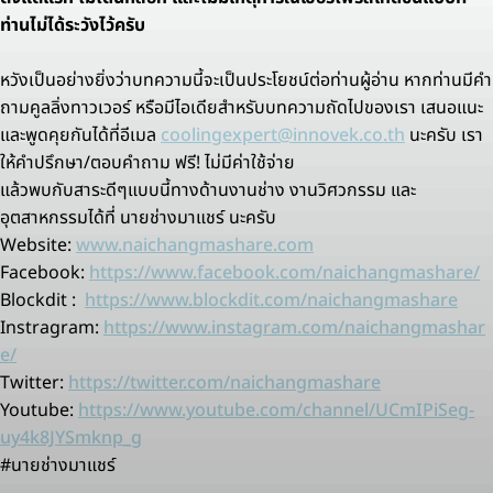
ท่านไม่ได้ระวังไว้ครับ
หวังเป็นอย่างยิ่งว่าบทความนี้จะเป็นประโยชน์ต่อท่านผู้อ่าน หากท่านมีคำ
ถามคูลลิ่งทาวเวอร์ หรือมีไอเดียสำหรับบทความถัดไปของเรา เสนอแนะ
และพูดคุยกันได้ที่อีเมล
coolingexpert@innovek.co.th
นะครับ เรา
ให้คำปรึกษา/ตอบคำถาม ฟรี! ไม่มีค่าใช้จ่าย
แล้วพบกับสาระดีๆแบบนี้ทางด้านงานช่าง งานวิศวกรรม และ
อุตสาหกรรมได้ที่ นายช่างมาแชร์ นะครับ
Website:
www.naichangmashare.com
Facebook:
https://www.facebook.com/naichangmashare/
Blockdit :
https://www.blockdit.com/naichangmashare
Instragram:
https://www.instagram.com/naichangmashar
e/
Twitter:
https://twitter.com/naichangmashare
Youtube:
https://www.youtube.com/channel/UCmIPiSeg-
uy4k8JYSmknp_g
#นายช่างมาแชร์