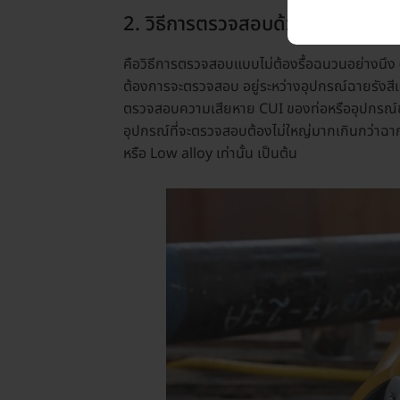
2. วิธีการตรวจสอบด้วยภาพถ่ายรัง
คือวิธีการตรวจสอบแบบไม่ต้องรื้อฉนวนอย่างนึง 
ต้องการจะตรวจสอบ อยู่ระหว่างอุปกรณ์ฉายรังส
ตรวจสอบความเสียหาย CUI ของท่อหรืออุปกรณ์ของเร
อุปกรณ์ที่จะตรวจสอบต้องไม่ใหญ่มากเกินกว่าฉา
หรือ Low alloy เท่านั้น เป็นต้น