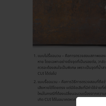
แบบไม่รื้อฉนวน – คือการตรวจสอบสภาพของฉน
หาย โดยเฉพาะอย่างยิ่งจุดที่เป็นรอยต่อ, วาล
ควรจะต้องสนใจเป็นพิเศษ เพราะเป็นจุดที่น้ำส
CUI ได้ต่อไป
แบบรื้อฉนวน – คือการวิธีการตรวจสอบที่ถือว
เสียหายได้โดยตรง แต่มีข้อเสียที่มีค่าใช้จ่ายที
ใหม่ในกรณีที่ต้องเปลี่ยนฉนวนเนื่องจากความเส
เกิด CUI ได้ในอนาคตหากติดตั้งฉนวนกลับไปใน