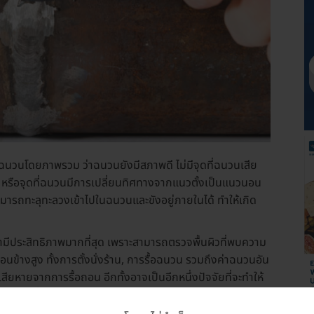
วนโดยภาพรวม ว่าฉนวนยังมีสภาพดี ไม่มีจุดที่ฉนวนเสีย
์ว หรือจุดที่ฉนวนมีการเปลี่ยนทิศทางจากแนวตั้งเป็นแนวนอน
ามารถทะลุทะลวงเข้าไปในฉนวนและขังอยู่ภายในได้ ทำให้เกิด
่ามีประสิทธิภาพมากที่สุด เพราะสามารถตรวจพื้นผิวที่พบความ
่ค่อนข้างสูง ทั้งการตั้งนั่งร้าน, การรื้อฉนวน รวมถึงค่าฉนวนอัน
ียหายจากการรื้อถอน อีกทั้งอาจเป็นอีกหนึ่งปัจจัยที่จะทำให้
สภาพที่ไม่ดี