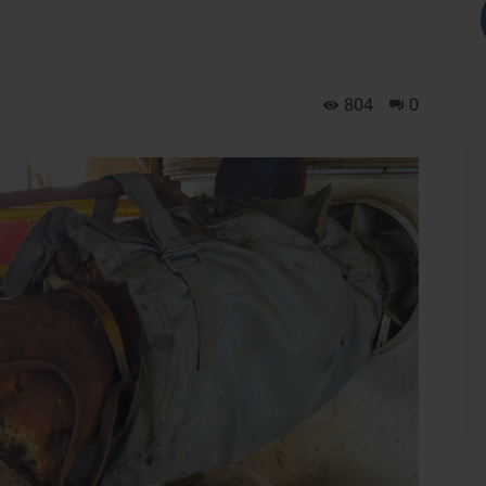
804
0