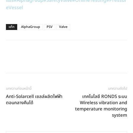
แชร์
#Alphagroup
#SafetyValve
#OnlineTesting
#Pressur
eVessel
แท็ก
AlphaGroup
PSV
Valve
บทความก่อนหน้านี้
บทความถัดไป
Anti-Solarcell เซลล์ผลิตไฟฟ้า
เทคโนโลยี RONDS ระบบ
ตอนกลางคืนได้
Wireless vibration and
temperature monitoring
system