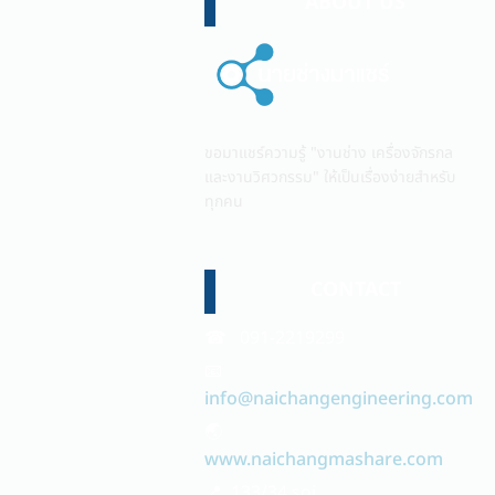
ABOUT US
ขอมาแชร์ความรู้ "งานช่าง เครื่องจักรกล
และงานวิศวกรรม" ให้เป็นเรื่องง่ายสำหรับ
ทุกคน
CONTACT
☎ 091-2219299
📧
info@naichangengineering.com
🌏
www.naichangmashare.com
📍 133/34 soi