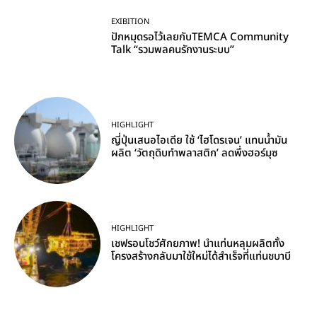
EXIBITION
ปักหมุดรอไว้เลยกับTEMCA Community
Talk “รวมพลคนรักงานระบบ”
HIGHLIGHT
ญี่ปุ่นเสนอไอเดีย ใช้ ‘ไฮโดรเจน’ แทนน้ำมัน
ผลิต ‘วัตถุดิบทำพลาสติก’ ลดพึ่งฮอร์มุซ
HIGHLIGHT
เชฟรอนโชว์ศักยภาพ! นำแท่นหลุมผลิตทั้ง
โครงสร้างกลับมาใช้ใหม่ได้สำเร็จที่แท่นชบาบี