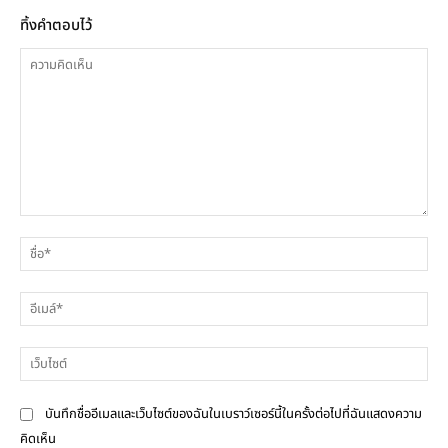
ทิ้งคำตอบไว้
ความ
ชื่
คิด
เห็น
อีเ
เว็
บันทึกชื่ออีเมลและเว็บไซต์ของฉันในเบราว์เซอร์นี้ในครั้งต่อไปที่ฉันแสดงความ
คิดเห็น