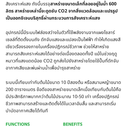
สังเคราะห์แสง ถังนี้บรรจุ
สาหร่ายขนาดเล็กที่ลอยอยู่ในน้ำ 600
ลิตร สาหร่ายเหล่านี้จะดูดซับ CO2 จากสิ่งแวดล้อมและแปรรูป
เป็นออกซิเจนบริสุทธิ์ผ่านกระบวนการสังเคราะห์แสง
อุปกรณ์นี้มีระบบไฟส่องสว่างในตัวที่ใช้พลังงานจากแผงโซลาร์
เซลล์ที่ติดตั้งบนถัง ดักจับแสงและแปลงเป็นไฟฟ้า ทำให้เกิดแสงสี
เขียวเรืองรองภายในเครื่องปฏิกรณ์ชีวภาพ ช่วยให้สาหร่าย
สามารถสังเคราะห์แสงได้อย่างต่อเนื่องตลอดทั้งปี แม้ในช่วงฤดู
หนาวที่แสงแดดน้อย CO2 ถูกส่งไปยังสาหร่ายโดยใช้ปั๊มที่ดักจับ
อากาศเสียและพ่นผ่านน้ำเพื่อบำรุงสาหร่าย
ระบบนี้เทียบเท่ากับต้นไม้ขนาด 10 ปีสองต้น หรือสนามหญ้าขนาด
200 ตารางเมตร ข้อดีของสาหร่ายขนาดเล็กเมื่อเทียบกับต้นไม้คือ
มีประสิทธิภาพมากกว่าต้นไม้ประมาณ 10-50 เท่า เครื่องปฏิกรณ์
ชีวภาพสามารถสร้างและติดตั้งได้ในเวลาอันสั้น และสามารถเริ่ม
บำบัดอากาศเสียได้ทันที