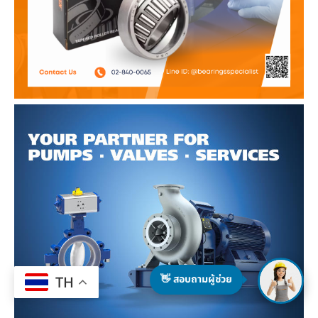
👋 สอบถามผู้ช่วย
TH