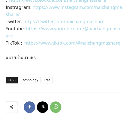
:
https://www.blockdit.com/naichangmashare
Instragram:
https://www.instagram.com/naichangma
share/
Twitter:
https://twitter.com/naichangmashare
Youtube:
https://www.youtube.com/@naichangmash
are
TikTok :
https://www.tiktok.com/@naichangmashare
#นายช่างมาแชร์
TAGS
Technology
Tree