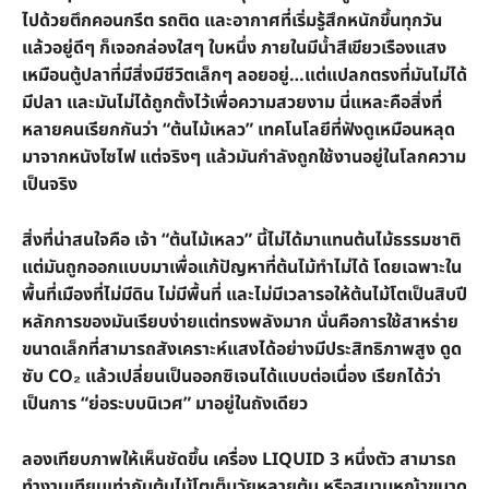
ไปด้วยตึกคอนกรีต รถติด และอากาศที่เริ่มรู้สึกหนักขึ้นทุกวัน
แล้วอยู่ดีๆ ก็เจอกล่องใสๆ ใบหนึ่ง ภายในมีน้ำสีเขียวเรืองแสง
เหมือนตู้ปลาที่มีสิ่งมีชีวิตเล็กๆ ลอยอยู่…แต่แปลกตรงที่มันไม่ได้
มีปลา และมันไม่ได้ถูกตั้งไว้เพื่อความสวยงาม นี่แหละคือสิ่งที่
หลายคนเรียกกันว่า “ต้นไม้เหลว” เทคโนโลยีที่ฟังดูเหมือนหลุด
มาจากหนังไซไฟ แต่จริงๆ แล้วมันกำลังถูกใช้งานอยู่ในโลกความ
เป็นจริง
สิ่งที่น่าสนใจคือ เจ้า “ต้นไม้เหลว” นี้ไม่ได้มาแทนต้นไม้ธรรมชาติ
แต่มันถูกออกแบบมาเพื่อแก้ปัญหาที่ต้นไม้ทำไม่ได้ โดยเฉพาะใน
พื้นที่เมืองที่ไม่มีดิน ไม่มีพื้นที่ และไม่มีเวลารอให้ต้นไม้โตเป็นสิบปี
หลักการของมันเรียบง่ายแต่ทรงพลังมาก นั่นคือการใช้สาหร่าย
ขนาดเล็กที่สามารถสังเคราะห์แสงได้อย่างมีประสิทธิภาพสูง ดูด
ซับ CO₂ แล้วเปลี่ยนเป็นออกซิเจนได้แบบต่อเนื่อง เรียกได้ว่า
เป็นการ “ย่อระบบนิเวศ” มาอยู่ในถังเดียว
ลองเทียบภาพให้เห็นชัดขึ้น เครื่อง LIQUID 3 หนึ่งตัว สามารถ
ทำงานเทียบเท่ากับต้นไม้โตเต็มวัยหลายต้น หรือสนามหญ้าขนาด