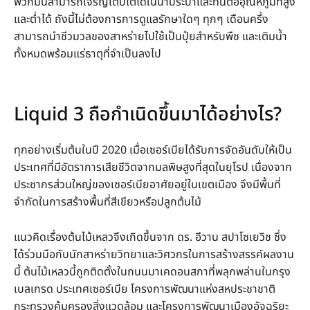
พวกมันสามารถเจริญเติบโตได้ในน้ำประปาและทนต่ออุณหภูมิที่สูง
และต่ำได้ ถังนี้ไม่ต้องการการดูแลรักษาใดๆ ทุกๆ เดือนครึ่ง
สามารถนำชีวมวลของสาหร่ายไปใช้เป็นปุ๋ยสำหรับพืช และเติมน้ำ
ทั้งหมดพร้อมแร่ธาตุที่จำเป็นลงไป
Liquid 3 ถือกำเนิดขึ้นมาได้อย่างไร?
ทุกอย่างเริ่มต้นในปี 2020 เมื่อเซอร์เบียได้รับการจัดอันดับให้เป็น
ประเทศที่มีอัตราการเสียชีวิตจากมลพิษสูงที่สุดในยุโรป เนื่องจาก
ประชากรส่วนใหญ่ของเซอร์เบียอาศัยอยู่ในเขตเมือง จึงมีพื้นที่
จำกัดในการสร้างพื้นที่สีเขียวหรือปลูกต้นไม้
แนวคิดเรื่องต้นไม้เหลวจึงเกิดขึ้นจาก ดร. อีวาน สปาโซเยวิช ซึ่ง
ได้ร่วมมือกับนักสาหร่ายวิทยาและวิศวกรในการสร้างสรรค์ผลงาน
นี้ ต้นไม้เหลวนี้ถูกติดตั้งในถนนมาเคดอนสกาที่พลุกพล่านในกรุง
เบลเกรด ประเทศเซอร์เบีย โครงการพัฒนาแห่งสหประชาชาติ
กระทรวงคุ้มครองสิ่งแวดล้อม และโครงการพัฒนาเมืองอัจฉริยะ