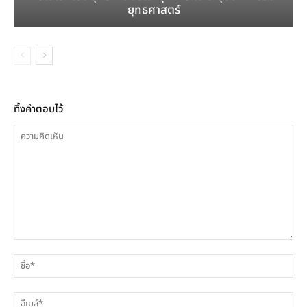
ยุทธศาสตร์
ทิ้งคำตอบไว้
ความ
ชื่
คิด
เห็น
อีเ