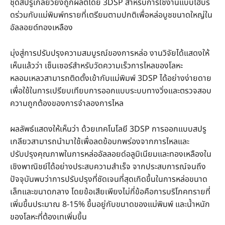
ชุดสปรูเกลียวยังถูกผลิตโดย 3DSP สำหรับการใช้งานแบบไฮบริ
ดร่วมกับแม่พิมพ์ทรายที่เตรียมตามปกติเพื่อหล่อบูชขนาดใหญ่ใน
อัลลอยด์ทองเหลือง
มุ่งสู่การปรับปรุงความสมบูรณ์ของการหล่อ งานวิจัยได้แสดงให้
เห็นแล้วว่า เซ็นเซอร์สำหรับวัดความเร็วการไหลของโลหะ
หลอมเหลวสามารถติดตั้งเข้ากับแม่พิมพ์ 3DSP ได้อย่างง่ายดาย
เพื่อใช้ในการเปรียบเทียบการออกแบบระบบทางวิ่งและตรวจสอบ
ความถูกต้องของการจำลองการไหล
ผลลัพธ์แสดงให้เห็นว่า ด้วยเทคโนโลยี 3DSP การออกแบบสปรู
เกลียวสามารถนำมาใช้เพื่อลดข้อบกพร่องจากการไหลและ
ปรับปรุงคุณภาพในการหล่ออัลลอยด์อลูมิเนียมและทองเหลืองใน
เชิงพาณิชย์ได้อย่างประสบความสำเร็จ จากประสบการณ์จนถึง
ปัจจุบันพบว่าการปรับปรุงที่ชัดเจนที่สุดเกิดขึ้นในการหล่อขนาด
เล็กและขนาดกลาง โดยข้อเสียเพียงไม่กี่ข้อคือการบริโภคทรายที่
เพิ่มขึ้นประมาณ 8-15% ขึ้นอยู่กับขนาดของแม่พิมพ์ และน้ำหนัก
ของโลหะที่ต้องเทเพิ่มขึ้น