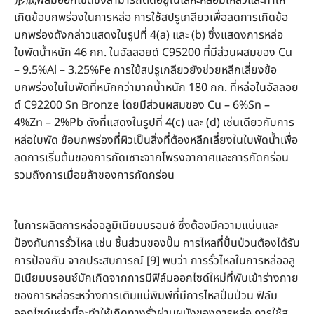
形成ฟิล์มออกไซด์ซึ่งสามารถติดอยู่ในโลหะหลอมเหลวและทำให้
เกิดข้อบกพร่องในการหล่อ การใช้สปรูเกลียวเพื่อลดการเกิดข้อ
บกพร่องดังกล่าวแสดงในรูปที่ 4(a) และ (b) ซึ่งแสดงการหล่อ
ใบพัดน้ำหนัก 46 กก. ในอัลลอยด์ C95200 ที่มีส่วนผสมของ Cu
– 9.5%Al – 3.25%Fe การใช้สปรูเกลียวยังช่วยหลีกเลี่ยงข้อ
บกพร่องในใบพัดที่หนักกว่ามากน้ำหนัก 180 กก. ที่หล่อในอัลลอย
ด์ C92200 Sn Bronze โดยมีส่วนผสมของ Cu – 6%Sn –
4%Zn – 2%Pb ดังที่แสดงในรูปที่ 4(c) และ (d) เช่นเดียวกับการ
หล่อใบพัด ข้อบกพร่องที่ผิวเป็นสิ่งที่ต้องหลีกเลี่ยงในใบพัดน้ำเพื่อ
ลดการเริ่มต้นของการกัดเซาะจากโพรงอากาศและการกัดกร่อน
รวมถึงการเมื่อยล้าของการกัดกร่อน
ในการผลิตการหล่ออลูมิเนียมบรอนซ์ ซึ่งต้องมีความแน่นและ
ป้องกันการรั่วไหล เช่น ชิ้นส่วนของปั๊ม การไหลที่ปั่นป่วนต้องได้รับ
การป้องกัน จากประสบการณ์ [9] พบว่า การรั่วไหลในการหล่ออลู
มิเนียมบรอนซ์มักเกิดจากการมีฟิล์มออกไซด์ใหม่ที่พับเข้าร่างกาย
ของการหล่อระหว่างการเติมแม่พิมพ์ที่มีการไหลปั่นป่วน ฟิล์ม
ออกไซด์เหล่านี้จะทำให้เกิดทางรั่วผ่านผนังของการหล่อ การใช้ส