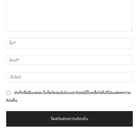
ความ
ชื่
คิด
เห็น
อีเ
เว็
บันทึกชื่ออีเมลและเว็บไซต์ของฉันในเบราว์เซอร์นี้ในครั้งต่อไปที่ฉันแสดงความ
คิดเห็น