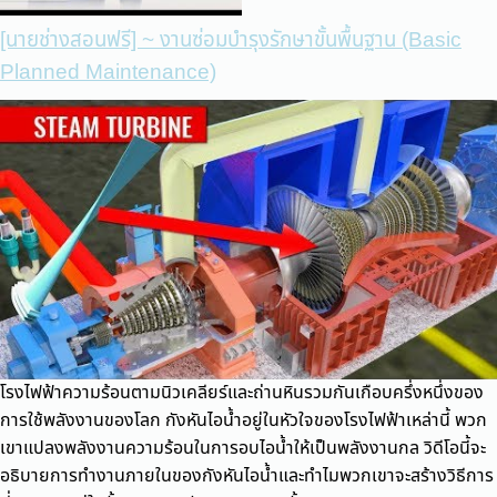
[นายช่างสอนฟรี] ~ งานซ่อมบำรุงรักษาขั้นพื้นฐาน (Basic
Planned Maintenance)
โรงไฟฟ้าความร้อนตามนิวเคลียร์และถ่านหินรวมกันเกือบครึ่งหนึ่งของ
การใช้พลังงานของโลก กังหันไอน้ำอยู่ในหัวใจของโรงไฟฟ้าเหล่านี้ พวก
เขาแปลงพลังงานความร้อนในการอบไอน้ำให้เป็นพลังงานกล วิดีโอนี้จะ
อธิบายการทำงานภายในของกังหันไอน้ำและทำไมพวกเขาจะสร้างวิธีการ