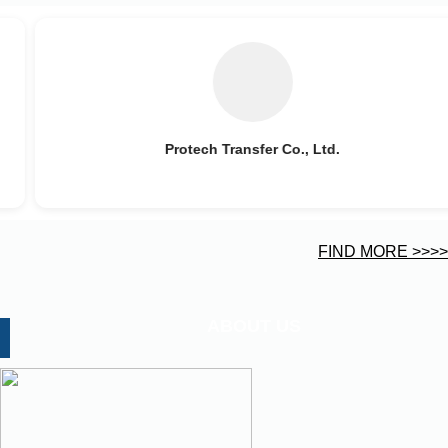
SSING TECHNOLOGY (THAILAND) COMPANY
LIMITED
FIND MORE >>>>
ABOUT US