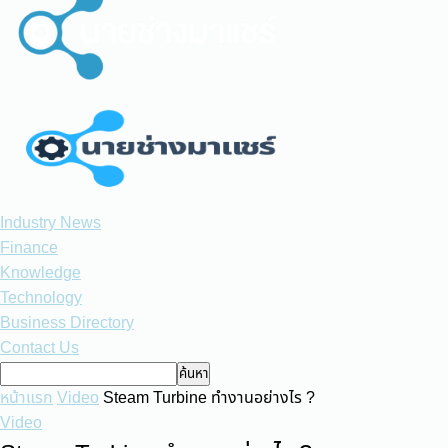
Industry News
Finance
Knowledge
Technology
Business Directory
Contact Us
หน้าแรก
Video
Steam Turbine ทำงานอย่างไร ?
Video