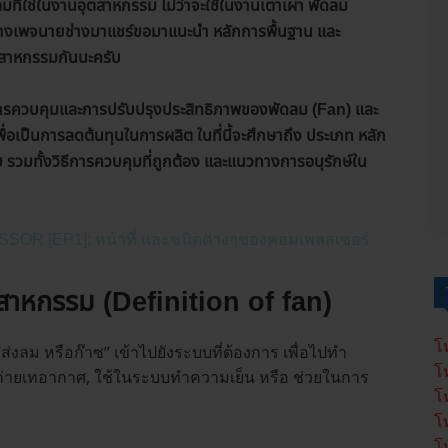
มที่ใช่ในงานอุตสาหกรรม ไม่ว่าจะใช้ในงานเตาเผา พัดลม
ทางเพจนายช่างมาแชร์ขอมาแนะนำ หลักการพื้นฐาน และ
ตสาหกรรมกันนะครับ
ารควบคุมและการปรับปรุงประสิทธิภาพของพัดลม (Fan) และ
่อเป็นการลดต้นทุนในการผลิต ในที่นี้จะศึกษาถึง ประเภท หลัก
ทั้งวิธีการควบคุมที่ถูกต้อง และแนวทางการอนุรักษ์ใน
R [EP1]: หน้าที่ และชนิดต่างๆของคอมเพลสเซอร์
าหกรรม (Definition of fan)
โ
“ส่งลม หรือก๊าซ” เข้าไปยังระบบที่ต้องการ เพื่อไปทำ
โ
บถ่ายเทอากาศ, ใช้ในระบบทำความเย็น หรือ ช่วยในการ
โ
โ
โ