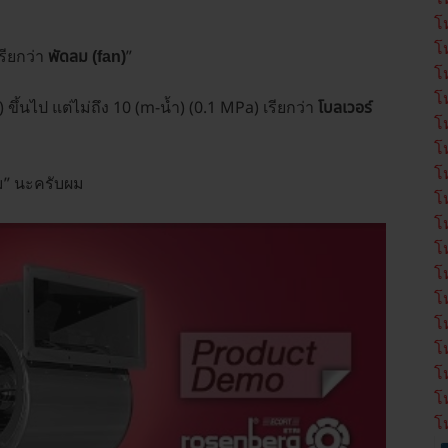
โ
โ
รียกว่า
”
พัดลม (fan)
โ
โ
 ขึ้นไป แต่ไม่ถึง 10 (m-น้ำ) (0.1 MPa) เรียกว่า
โบลเวอร์
โ
โ
โ
ลม” นะครับผม
โ
โ
โ
โ
โ
โ
โ
โ
โ
โ