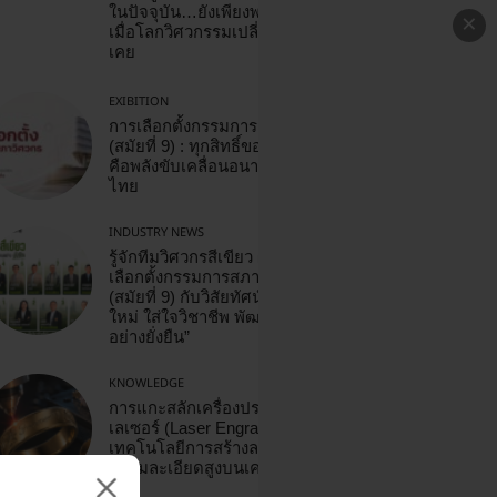
ในปัจจุบัน…ยังเพียงพอหรือไม่?
×
เมื่อโลกวิศวกรรมเปลี่ยนเร็วกว่าที่
เคย
EXIBITION
การเลือกตั้งกรรมการสภาวิศวกร
(สมัยที่ 9) : ทุกสิทธิ์ของสมาชิก
คือพลังขับเคลื่อนอนาคตวิศวกร
ไทย
INDUSTRY NEWS
รู้จักทีมวิศวกรสีเขียว ผู้สมัคร
เลือกตั้งกรรมการสภาวิศวกร
(สมัยที่ 9) กับวิสัยทัศน์ “วิศวกรยุค
ใหม่ ใส่ใจวิชาชีพ พัฒนาสังคม
อย่างยั่งยืน”
KNOWLEDGE
การแกะสลักเครื่องประดับด้วย
เลเซอร์ (Laser Engraving)
เทคโนโลยีการสร้างลวดลาย
ความละเอียดสูงบนเครื่องประดับ