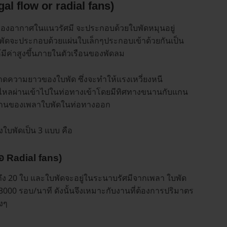
gal flow or radial fans)
ของอากาศในแนวรัศมี จะประกอบด้วยใบพัดหมุนอยู่
พัดจะประกอบด้วยแผ่นใบเล็กๆประกอบเข้าด้วยกันเป็น
ค่าสูงขึ้นภายในตัวเรือนของพัดลม
มขนาดความยาวของใบพัด ซึ่งจะทำให้แรงเหวี่ยงหนี
ไหลผ่านเข้าไปในท่อทางเข้าโดยมีทิศทางขนานกับแกน
แกนของเพลาใบพัดในท่อทางออก
บพัดเป็น 3 แบบ คือ
ือ Radial fans)
ถึง 20 ใบ และใบพัดจะอยู่ในระนาบรัศมีจากเพลา ใบพัด
00 รอบ/นาที ดังนั้นจึงเหมาะกับงานที่ต้องการปริมาตร
งๆ