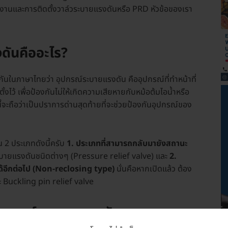
ช้งานและการติดตั้งวาล์วระบายแรงดันหรือ PRD หัวข้อของเรา
ดันคืออะไร?
กันในภาษาไทยว่า อุปกรณ์ระบายแรงดัน คืออุปกรณ์ที่ทำหน้าที่
ตั้งไว้ เพื่อป้องกันไม่ให้เกิดความเสียหายกับหม้อต้มไอน้ำหรือ
จะถือว่าเป็นปราการด่านสุดท้ายที่จะช่วยป้องกันอุปกรณ์ของ
 2 ประเภทดังนี้ครับ
1. ประเภทที่สามารถกลับมายังสถานะ
ะบายแรงดันชนิดต่างๆ (Pressure relief valve) และ
2.
ได้อีกต่อไป (Non-reclosing type)
นั่นคือหากเปิดแล้ว ต้อง
ละ Buckling pin relief valve
องวาล์วระบายแรงดันแบบ