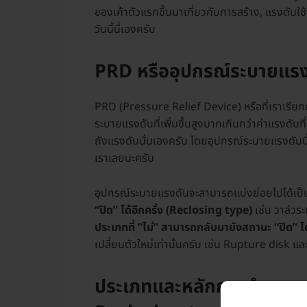
ของเค้าตัวแรกขึ้นมาเกี่ยวกับการสร้าง, แรงดันใ
วันนี้นี่เองครับ
PRD หรืออุปกรณ์ระบายแรง
PRD (Pressure Relief Device) หรือที่เราเรียก
ระบายแรงดันที่เพิ่มขึ้นสูงมากเกินกว่าค่าแรงดันที่
ถังแรงดันนั่นเองครับ โดยอุปกรณ์ระบายแรงดันนี้
เราเลยนะครับ
อุปกรณ์ระบายแรงดันจะสามารถแบ่งย่อยไปได้เป็น
“ปิด” ได้อีกครั้ง (Reclosing type)
เช่น วาล์วร
ประเภทที่ ”ไม่” สามารถกลับมายังสถานะ “ปิด” 
เปลี่ยนตัวใหม่เท่านั้นครับ เช่น Rupture disk แ
ประเภทและหลักการทำงานข