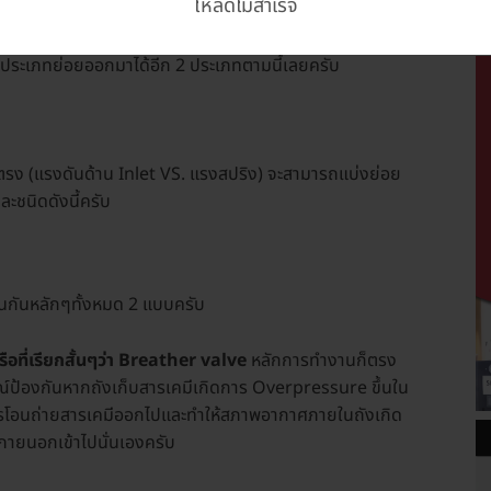
โหลดไม่สำเร็จ
ประเภทย่อยออกมาได้อีก 2 ประเภทตามนี้เลยครับ
ตรง (แรงดันด้าน Inlet VS. แรงสปริง) จะสามารถแบ่งย่อย
ะชนิดดังนี้ครับ
ห็นกันหลักๆทั้งหมด 2 แบบครับ
อที่เรียกสั้นๆว่า Breather valve
หลักการทำงานก็ตรง
กรณ์ป้องกันหากถังเก็บสารเคมีเกิดการ Overpressure ขึ้นใน
การโอนถ่ายสารเคมีออกไปและทำให้สภาพอากาศภายในถังเกิด
ายนอกเข้าไปนั่นเองครับ