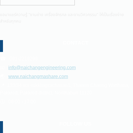
ขอมาแชร์ความรู้ "งานช่าง เครื่องจักรกล และงานวิศวกรรม" ให้เป็นเรื่องง่าย
สำหรับทุกคน
CONTACT
☎ 091-2219299
📧
info@naichangengineering.com
🌏
www.naichangmashare.com
📍 133/34 soi sukkhaprachasan1, Thanon Chaeng Watthana,
Pakkred, Pakkred district, Nonthaburi 11120
🕔 08:00 - 17:00
FOLLOW US