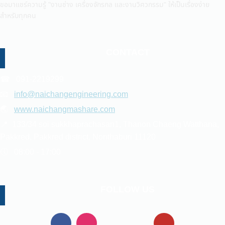
ขอมาแชร์ความรู้ "งานช่าง เครื่องจักรกล และงานวิศวกรรม" ให้เป็นเรื่องง่าย
สำหรับทุกคน
CONTACT
☎ 091-2219299
📧
info@naichangengineering.com
🌏
www.naichangmashare.com
📍 133/34 soi sukkhaprachasan1, Thanon Chaeng Watthana,
Pakkred, Pakkred district, Nonthaburi 11120
🕔 08:00 - 17:00
FOLLOW US