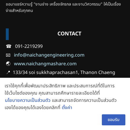
ขอมาแชร์ความรู้ "งานช่าง เครื่องจักรกล และงานวิศวกรรม" ให้เป็นเรื่อง
ง่ายสำหรับทุกคน
CONTACT
☎ 091-2219299
📧
info@naichangengineering.com
🌏
www.naichangmashare.com
📍 133/34 soi sukkhaprachasan1, Thanon Chaeng
Watthana, Pakkred, Pakkred district, Nonthaburi
เราใช้คุกกี้เพื่อพัฒนาประสิทธิภาพ และประสบการณ์ที่ดีในการ
11120
ใช้เว็บไซต์ของคุณ คุณสามารถศึกษารายละเอียดได้ที่
🕔 08:00 - 17:00
นโยบายความเป็นส่วนตัว
และสามารถจัดการความเป็นส่วนตัว
เองได้ของคุณได้เองโดยคลิกที่
ตั้งค่า
👋 สอบถามผู้ช่วย
TH
FOLLOW US
ยอมรับ