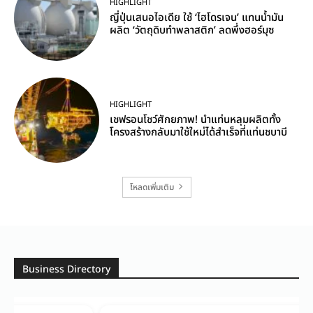
HIGHLIGHT
ญี่ปุ่นเสนอไอเดีย ใช้ ‘ไฮโดรเจน’ แทนน้ำมัน
ผลิต ‘วัตถุดิบทำพลาสติก’ ลดพึ่งฮอร์มุซ
HIGHLIGHT
เชฟรอนโชว์ศักยภาพ! นำแท่นหลุมผลิตทั้ง
โครงสร้างกลับมาใช้ใหม่ได้สำเร็จที่แท่นชบาบี
โหลดเพิ่มเติม
Business Directory