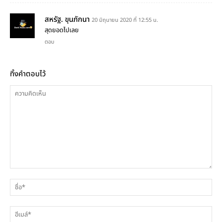
สหรัฐ. ขุนภักนา
20 มิถุนายน 2020 ที่ 12:55 น.
สุดยอดไปเลย
ตอบ
ทิ้งคำตอบไว้
ความ
ชื่
คิด
เห็น
อีเ