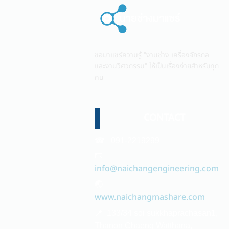
ขอมาแชร์ความรู้ "งานช่าง เครื่องจักรกล
และงานวิศวกรรม" ให้เป็นเรื่องง่ายสำหรับทุก
คน
CONTACT
☎ 091-2219299
📧
info@naichangengineering.com
🌏
www.naichangmashare.com
📍 133/34 soi sukkhaprachasan1,
Thanon Chaeng Watthana,