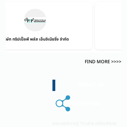
ริปเปิ้ลพี พลัส เอ็นจิเนียริ่ง จำกัด
SEUS EN
FIND MORE >>>>
ABOUT US
ขอมาแชร์ความรู้ "งานช่าง เครื่องจักรกล