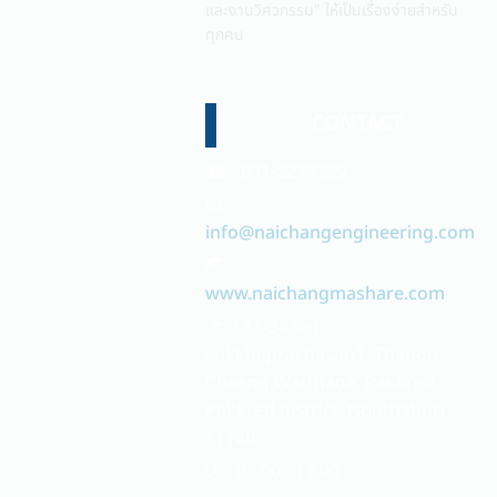
และงานวิศวกรรม" ให้เป็นเรื่องง่ายสำหรับ
ทุกคน
CONTACT
☎ 091-2219299
📧
info@naichangengineering.com
🌏
www.naichangmashare.com
📍 133/34 soi
sukkhaprachasan1, Thanon
Chaeng Watthana, Pakkred,
Pakkred district, Nonthaburi
11120
🕔 08:00 - 17:00