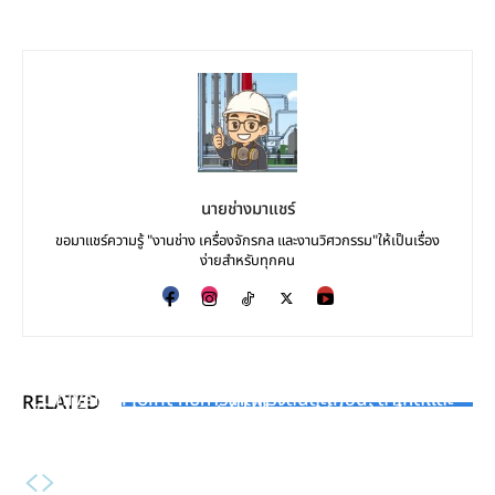
นายช่างมาแชร์
ขอมาแชร์ความรู้ "งานช่าง เครื่องจักรกล และงานวิศวกรรม"ให้เป็นเรื่อง
ง่ายสำหรับทุกคน
EXIBITION
KNOWLEDGE
[EVENT] ASEAN Sustainable Energy Week (ASE)
KNOWLEDGE
Universal Joint กับการเกิดแรงสั่นสะเทือน: สาเหตุและ
RELATED
2020
ไทเทเนียม (Titanium) วัสดุมหัศจรรย์ที่ช่วยชีวิตในวงการ
วิธีลดปัญหา
แพทย์