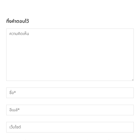
ทิ้งคำตอบไว้
ความ
ชื่
คิด
เห็น
อีเ
เว็