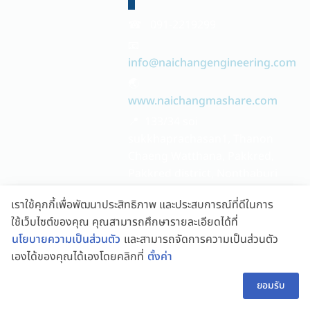
☎ 091-2219299
📧
info@naichangengineering.com
🌏
www.naichangmashare.com
📍 133/34 soi
sukkhaprachasan1, Thanon
Chaeng Watthana, Pakkred,
Pakkred district, Nonthaburi
11120
เราใช้คุกกี้เพื่อพัฒนาประสิทธิภาพ และประสบการณ์ที่ดีในการ
🕔 08:00 - 17:00
ใช้เว็บไซต์ของคุณ คุณสามารถศึกษารายละเอียดได้ที่
นโยบายความเป็นส่วนตัว
และสามารถจัดการความเป็นส่วนตัว
เองได้ของคุณได้เองโดยคลิกที่
ตั้งค่า
FOLLOW US
👋 สอบถามผู้ช่วย
TH
ยอมรับ