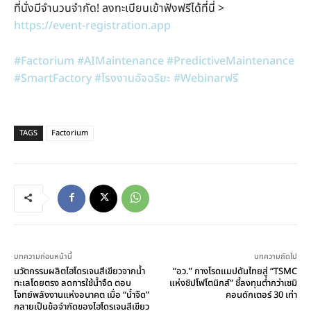
ที่นั่งมีจำนวนจำกัด! ลงทะเบียนเข้าฟังฟรีได้ที่นี่ >
https://event-registration.app
#Factorium
#AIMaintenance
#PredictiveMaintenance
#SmartFactory
#โรงงานอัจฉริยะ
#Webinarฟรี
TAGS
Factorium
บทความก่อนหน้านี้
บทความถัดไป
นวัตกรรมผลิตไฮโดรเจนสีเขียวจากน้ำ
“อว.” กางโรดแมปดันไทยสู่ “TSMC
ทะเลโดยตรง ลดการใช้น้ำจืด ตอบ
แห่งชิปโฟโตนิกส์” ชี้ลงทุนต่ำกว่าเซมิ
โจทย์พลังงานแห่งอนาคต เมื่อ “น้ำจืด”
คอนดักเตอร์ 30 เท่า
กลายเป็นข้อจำกัดของไฮโดรเจนสีเขียว