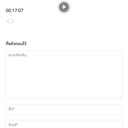
ผลสำเร็จจากโครงการโซล่าเซลล์แบบลอยน้ำแบบไฮบริด
(Wireless Vibration Monitoring System)
ของ EGAT
00:17:07
ทิ้งคำตอบไว้
ความ
ชื่
คิด
เห็น
อีเ