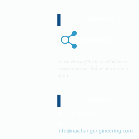
ABOUT US
ขอมาแชร์ความรู้ "งานช่าง เครื่องจักรกล
และงานวิศวกรรม" ให้เป็นเรื่องง่ายสำหรับ
ทุกคน
CONTACT
☎ 091-2219299
📧
info@naichangengineering.com