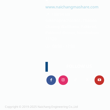
🌏
www.naichangmashare.com
📍 133/34 soi
sukkhaprachasan1, Thanon
Chaeng Watthana, Pakkred,
Pakkred district, Nonthaburi
11120
🕔 08:00 - 17:00
FOLLOW US
Copyright © 2019-2025 Naichang Engineering Co.,Ltd