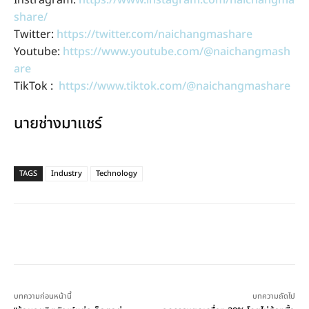
Instragram:
https://www.instagram.com/naichangma
share/
Twitter:
https://twitter.com/naichangmashare
Youtube:
https://www.youtube.com/@naichangmash
are
TikTok :
https://www.tiktok.com/@naichangmashare
นายช่างมาแชร์
TAGS
Industry
Technology
บทความก่อนหน้านี้
บทความถัดไป