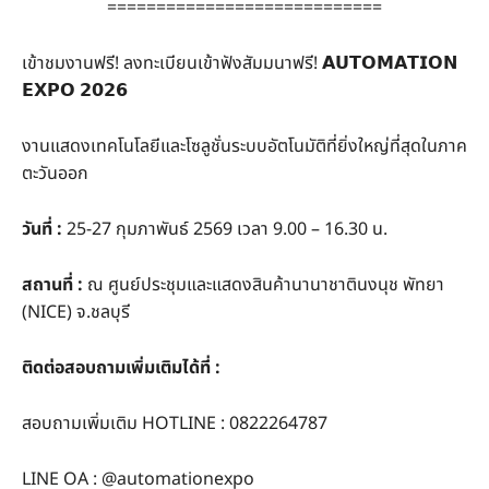
============================
เข้าชมงานฟรี! ลงทะเบียนเข้าฟังสัมมนาฟรี! 𝗔𝗨𝗧𝗢𝗠𝗔𝗧𝗜𝗢𝗡
𝗘𝗫𝗣𝗢 𝟮𝟬𝟮𝟲
งานแสดงเทคโนโลยีและโซลูชั่นระบบอัตโนมัติที่ยิ่งใหญ่ที่สุดในภาค
ตะวันออก
วันที่ :
25-27 กุมภาพันธ์ 2569 เวลา 9.00 – 16.30 น.
สถานที่ :
ณ ศูนย์ประชุมและแสดงสินค้านานาชาตินงนุช พัทยา
(NICE) จ.ชลบุรี
ติดต่อสอบถามเพิ่มเติมได้ที่ :
สอบถามเพิ่มเติม HOTLINE : 0822264787
LINE OA : @automationexpo