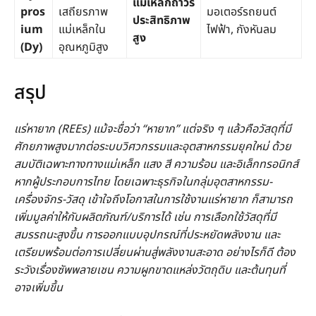
แม่เหล็กถาวร
pros
เสถียรภาพ
มอเตอร์รถยนต์
ประสิทธิภาพ
ium
แม่เหล็กใน
ไฟฟ้า, กังหันลม
สูง
(Dy)
อุณหภูมิสูง
สรุป
แร่หายาก (REEs) แม้จะชื่อว่า “หายาก” แต่จริง ๆ แล้วคือวัสดุที่มี
ศักยภาพสูงมากต่อระบบวิศวกรรมและอุตสาหกรรมยุคใหม่ ด้วย
สมบัติเฉพาะทางทางแม่เหล็ก แสง สี ความร้อน และอิเล็กทรอนิกส์
หากผู้ประกอบการไทย โดยเฉพาะธุรกิจในกลุ่มอุตสาหกรรม-
เครื่องจักร-วัสดุ เข้าใจถึงโอกาสในการใช้งานแร่หายาก ก็สามารถ
เพิ่มมูลค่าให้กับผลิตภัณฑ์/บริการได้ เช่น การเลือกใช้วัสดุที่มี
สมรรถนะสูงขึ้น การออกแบบอุปกรณ์ที่ประหยัดพลังงาน และ
เตรียมพร้อมต่อการเปลี่ยนผ่านสู่พลังงานสะอาด อย่างไรก็ดี ต้อง
ระวังเรื่องซัพพลายเชน ความผูกขาดแหล่งวัตถุดิบ และต้นทุนที่
อาจเพิ่มขึ้น