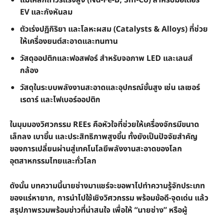
แม่เหล็กถาวรแรงสูง (Nd-Fe-B, Sm-Co) สำหรับมอเตอร์
EV และกังหันลม
ตัวเร่งปฏิกิริยา และโลหะผสม (Catalysts & Alloys) ที่ช่วย
ให้เครื่องยนต์สะอาดและทนทาน
วัสดุออปติกและฟอสฟอร์ สำหรับจอภาพ LED และเลนส์
กล้อง
วัสดุในระบบพลังงานสะอาดและอุปกรณ์ขั้นสูง เช่น เลเซอร์
เรดาร์ และไฟเบอร์ออปติก
ในมุมมองวิศวกรรม REEs คือหัวใจที่ช่วยให้เครื่องจักรมีขนาด
เล็กลง เบาขึ้น และประสิทธิภาพสูงขึ้น ทั้งยังเป็นปัจจัยสำคัญ
ของการเปลี่ยนผ่านสู่เทคโนโลยีพลังงานสะอาดของโลก
อุตสาหกรรมไทยและทั่วโลก
ดังนั้น บทความนี้นายช่างมาแชร์จะขอพาไปทำความรู้จักประเภท
ของแร่หายาก, การนำไปใช้เชิงวิศวกรรม พร้อมข้อดี-จุดเด่น แล้ว
สรุปภาพรวมพร้อมข่าวที่น่าสนใจ เพื่อให้ “นายช่าง” หรือผู้