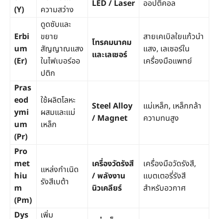
LED / Laser
ออปติคอล
(Y)
ความสว่าง
ดูดซับและ
Erbi
ขยาย
สายเคเบิลใยแก้วนำ
โทรคมนาคม
um
สัญญาณแสง
แสง, เลเซอร์ใน
และเลเซอร์
(Er)
ในไฟเบอร์ออ
เครื่องมือแพทย์
ปติก
Pras
eod
ใช้ผลิตโลหะ
Steel Alloy
แม่เหล็ก, เหล็กกล้า
ymi
ผสมและแม่
/ Magnet
ความทนสูง
um
เหล็ก
(Pr)
Pro
met
เครื่องวัดรังสี
เครื่องมือวัดรังสี,
แหล่งกำเนิด
hiu
/ พลังงาน
แบตเตอรี่รังสี
รังสีเบต้า
m
นิวเคลียร์
สำหรับอวกาศ
(Pm)
Dys
เพิ่ม