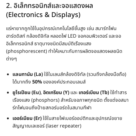
2. อิเล็กทรอนิกส์และจอแสดงผล
(Electronics & Displays)
แร่หายากถูกใช้ในอุปกรณ์เทคโนโลยีชั้นสูง เช่น สมาร์ทโฟน
ฮาร์ดดิสก์ กล้องดิจิทัล หลอดไฟ LED จอคอมพิวเตอร์ และจอ
อิเล็กทรอนิกส์ ธาตุบางชนิดมีสมบัติเรืองแสง
(phosphorescent) ทำให้เหมาะกับการผลิตจอแสดงผลชนิด
ต่างๆ
แลนทานัม (La)
ใช้ในเลนส์กล้องดิจิทัล (รวมถึงกล้องมือถือ)
ได้มากถึง
50%
ขององค์ประกอบเลนส์
ยูโรเปียม (Eu)
,
อิตเทรียม (Y)
และ
เทอร์เบียม (Tb)
ใช้ทำสาร
เรืองแสง (phosphors) สำหรับจอภาพทุกชนิด ตั้งแต่จอสมา
ร์ทโฟนจนถึงป้ายสกอร์บอร์ดในสนามกีฬา
เออร์เบียม (Er)
ใช้ในสายไฟเบอร์ออปติกและอุปกรณ์ขยาย
สัญญาณเลเซอร์ (laser repeater)