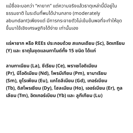
แม้ชื่อจะบอกว่า “หายาก” แต่ความจริงแล้วธาตุเหล่านี้มีอยู่ใน
ธรรมชาติ ในระดับที่พบได้ปานกลาง (moderately
abundant)เพียงแต่ มีการกระจายตัวไม่เข้มข้นพอที่จะทำให้ขุด
ขึ้นมาใช้เชิงเศรษฐกิจได้ง่าย เท่านั้นเอง
แร่หายาก หรือ REEs ประกอบด้วย สแกนเดียม (Sc), อิตเทรียม
(Y) และ ธาตุในชุดแลนทาไนด์ทั้ง 15 ชนิด ได้แก่
ลานทาเนียม (La), ซีเรียม (Ce), พราเซโอดิเมียม
(Pr), นีโอดิเมียม (Nd), โพรมีเทียม (Pm), ซามาเรียม
(Sm), ยูโรเพียม (Eu), แกโดลิเนียม (Gd), เทอร์เบียม
(Tb), ดิสโพรเซียม (Dy), โฮลเมียม (Ho), เออร์เบียม (Er), ทูล
เลียม (Tm), อิตเทอร์เบียม (Yb) และ ลูทีเทียม (Lu)