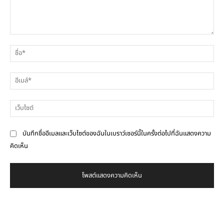
ความ
ชื่
คิด
เห็น
อีเ
เว็
บันทึกชื่ออีเมลและเว็บไซต์ของฉันในเบราว์เซอร์นี้ในครั้งต่อไปที่ฉันแสดงความ
คิดเห็น