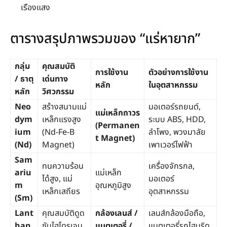
เรืองแสง
ตารางสรุปภาพรวมของ “แร่หายาก”
กลุ่ม
คุณสมบัติ
การใช้งาน
ตัวอย่างการใช้งาน
/ ธาตุ
เด่นทาง
หลัก
ในอุตสาหกรรม
หลัก
วิศวกรรม
Neo
สร้างสนามแม่
มอเตอร์รถยนต์,
แม่เหล็กถาวร
dym
เหล็กแรงสูง
ระบบ ABS, HDD,
(Permanen
ium
(Nd-Fe-B
ลำโพง, พวงมาลัย
t Magnet)
(Nd)
Magnet)
เพาเวอร์ไฟฟ้า
Sam
ทนความร้อน
เครื่องจักรกล,
ariu
แม่เหล็ก
ได้สูง, แม่
มอเตอร์
m
อุณหภูมิสูง
เหล็กเสถียร
อุตสาหกรรม
(Sm)
Lant
คุณสมบัติดูด
กล้องเลนส์ /
เลนส์กล้องมือถือ,
han
ซับไฮโดรเจน,
แบตเตอรี่ /
แบตเตอรี่รถไฮบริด,