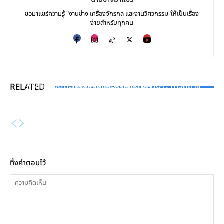
ขอมาแชร์ความรู้ "งานช่าง เครื่องจักรกล และงานวิศวกรรม"ให้เป็นเรื่อง
ง่ายสำหรับทุกคน
INDUSTRY NEWS
GC เดินหน้า Biorefinery ครบวงจร ต่อยอดผลิตภัณฑ์
KNOWLEDGE
เคมีชีวภาพและพลาสติกชีวภาพ ตอกย้ำศักยภาพธุรกิจ
ROTATING EQUIPMENT
การตรวจวัดตะกอนอัจฉริยะด้วยเรดาร์ IIoT: ก้าวสู่การ
RELATED
มูลค่าสูงและคาร์บอนต่ำ
Pump [EP.3] : Mechanical Seal อุปกรณ์กันรั่วที่
บริหารจัดการน้ำเสียอย่างมีประสิทธิภาพ
สำคัญที่สุดในปั้ม
ทิ้งคำตอบไว้