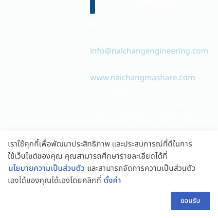
CONTACT
☎ 091-2219299
📧
info@naichangengineering.com
🌏
www.naichangmashare.com
📍 133/34 soi
sukkhaprachasan1, Thanon
Chaeng Watthana, Pakkred,
Pakkred district, Nonthaburi
11120
เราใช้คุกกี้เพื่อพัฒนาประสิทธิภาพ และประสบการณ์ที่ดีในการ
🕔 08:00 - 17:00
ใช้เว็บไซต์ของคุณ คุณสามารถศึกษารายละเอียดได้ที่
นโยบายความเป็นส่วนตัว
และสามารถจัดการความเป็นส่วนตัว
เองได้ของคุณได้เองโดยคลิกที่
ตั้งค่า
👋 สอบถามผู้ช่วย
TH
FOLLOW US
ยอมรับ