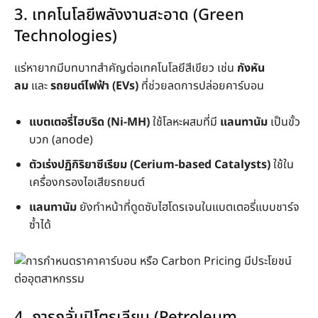
3. เทคโนโลยีพลังงานสะอาด (Green
Technologies)
แร่หายากมีบทบาทสำคัญต่อเทคโนโลยีสีเขียว เช่น
กังหัน
ลม
และ
รถยนต์ไฟฟ้า (EVs)
ที่ช่วยลดการปล่อยคาร์บอน
แบตเตอรี่ไฮบริด (Ni-MH)
ใช้โลหะผสมที่มี
แลนทานัม
เป็นขั้ว
บวก (anode)
ตัวเร่งปฏิกิริยาซีเรียม (Cerium-based Catalysts)
ใช้ใน
เครื่องกรองไอเสียรถยนต์
แลนทานัม
ยังทำหน้าที่ดูดซับไฮโดรเจนในแบตเตอรี่แบบชาร์จ
ซ้ำได้
4. การกลั่นปิโตรเลียม (Petroleum