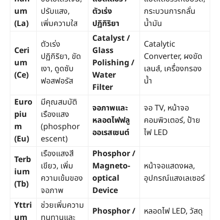
um
ปรับแสง,
ตัวเร่ง
กระบวนการกลั่น
(La)
เพิ่มความใส
ปฏิกิริยา
น้ำมัน
Catalyst /
ตัวเร่ง
Catalytic
Ceri
Glass
ปฏิกิริยา, ขัด
Converter, ผงขัด
um
Polishing /
เงา, ดูดซับ
เลนส์, เครื่องกรอง
(Ce)
Water
ฟอสฟอรัส
น้ำ
Filter
Euro
มีคุณสมบัติ
จอภาพและ
จอ TV, หน้าจอ
piu
เรืองแสง
หลอดไฟฟลู
คอมพิวเตอร์, ป้าย
m
(phosphor
ออเรสเซนต์
ไฟ LED
(Eu)
escent)
เรืองแสงสี
Phosphor /
Terb
เขียว, เพิ่ม
Magneto-
หน้าจอแสดงผล,
ium
ความเข้มของ
optical
อุปกรณ์แสงเลเซอร์
(Tb)
จอภาพ
Device
Yttri
ช่วยเพิ่มความ
Phosphor /
หลอดไฟ LED, วัสดุ
um
ทนทานและ