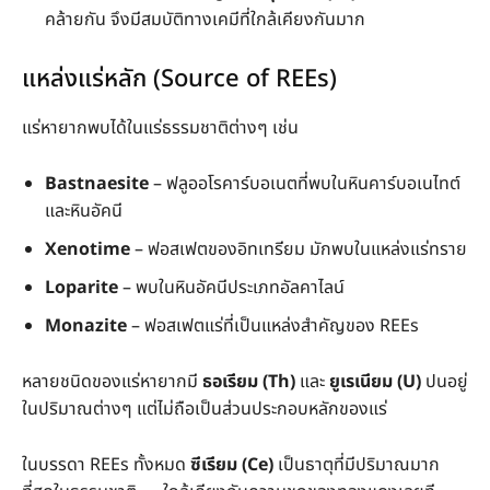
คล้ายกัน จึงมีสมบัติทางเคมีที่ใกล้เคียงกันมาก
แหล่งแร่หลัก (Source of REEs)
แร่หายากพบได้ในแร่ธรรมชาติต่างๆ เช่น
Bastnaesite
– ฟลูออโรคาร์บอเนตที่พบในหินคาร์บอเนไทต์
และหินอัคนี
Xenotime
– ฟอสเฟตของอิทเทรียม มักพบในแหล่งแร่ทราย
Loparite
– พบในหินอัคนีประเภทอัลคาไลน์
Monazite
– ฟอสเฟตแร่ที่เป็นแหล่งสำคัญของ REEs
หลายชนิดของแร่หายากมี
ธอเรียม (Th)
และ
ยูเรเนียม (U)
ปนอยู่
ในปริมาณต่างๆ แต่ไม่ถือเป็นส่วนประกอบหลักของแร่
ในบรรดา REEs ทั้งหมด
ซีเรียม (Ce)
เป็นธาตุที่มีปริมาณมาก