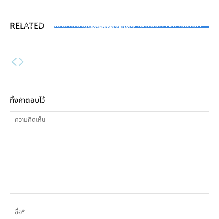
KNOWLEDGE
INDUSTRY NEWS
Steam Turbine [EP.1] : การทำงานเบื้องต้นและประวัติ
กระบวนการออกแบบ การเลือกสายพานแนวทางการเลือก
RELATED
ของกังหันไอน้ำ
TECHNOLOGY
และออกแบบระบบสายพานอย่างมืออาชีพ
วัคซีนโควิด-19 “แบบแปะ” ครั้งแรกของโลก
ทิ้งคำตอบไว้
ความ
ชื่
คิด