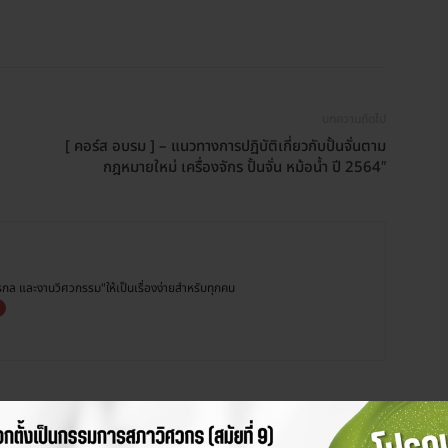
บทความถัดไป
[ คอร์ส อบรม ] – แนวทางการปฏิบัติเกี่ยวกับปั้นจั่นตาม
กฎหมายใหม่ เครื่องจักร ปั้นจั่น หม้อน้ำ ปี 2564″
กรกล และงานวิศวกรรม"ให้เป็นเรื่องง่ายสำหรับทุกคน