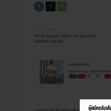
บทความก่อนหน้านี้
PTTGC ควบรวม “วีนิไทย” กับ “ไทยอาซาฮี
เคมีภัณฑ์”เสร็จแล้ว
นายช่างมาแชร์
ขอมาแชร์ความรู้ "งานช่าง เครื่องจั
บทความที่เกี่ยวข้อง
เพิ่มเติมจากผู้เขียน