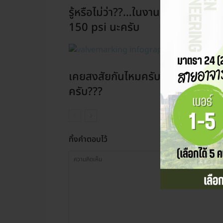
รู้หรือไม่ว่า??…ในงานท่อและวาล์ว 
150 psi นะครับ
เคยสงสัยกันไหมครับว่า…ตัวอักษรท
ครับ???
ทิ้งคำตอบไว้