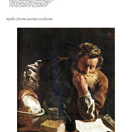
สกูรปั้ม (Screw pump) แบบโบราณ