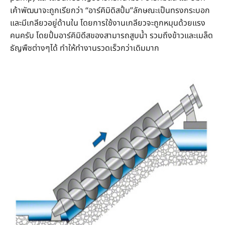
เค้าพัฒนาจะถูกเรียกว่า “อาร์คิมิดิสปั้ม”ลักษณะเป็นทรงกระบอก
และมีเกลียวอยู่ด้านใน โดยการใช้งานเกลียวจะถูกหมุนด้วยแรง
คนครับ โดยปั้มอาร์คิมิดีสของสามารถสูบน้ำ รวมถึงข้าวและเมล็ด
ธัญพืชต่างๆได้ ทำให้ทำงานรวดเร็วกว่าเดิมมาก