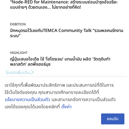
“Node-RED for Maintenance: สร้างระบบซ่อมบำรุงอัจฉริยะ
แบบง่ายๆ ด้วยตนเอง… ไม่ยากอย่างที่คิด!
EXIBITION
ปักหมุดรอไว้เลยกับTEMCA Community Talk “รวมพลคนรักงาน
ระบบ”
HIGHLIGHT
ญี่ปุ่นเสนอไอเดีย ใช้ ‘ไฮโดรเจน’ แทนน้ำมัน ผลิต ‘วัตถุดิบทำ
พลาสติก’ ลดพึ่งฮอร์มุซ
โหลดเพิ่มเติม
เราใช้คุกกี้เพื่อพัฒนาประสิทธิภาพ และประสบการณ์ที่ดีในการ
ใช้เว็บไซต์ของคุณ คุณสามารถศึกษารายละเอียดได้ที่
นโยบายความเป็นส่วนตัว
และสามารถจัดการความเป็นส่วนตัว
เองได้ของคุณได้เองโดยคลิกที่
ตั้งค่า
Business Directory
👋 สอบถามผู้ช่วย
TH
ยอมรับ