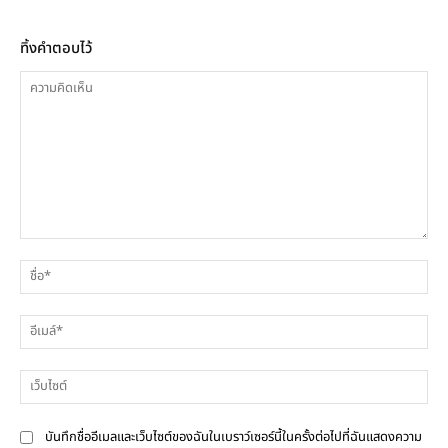
ทิ้งคำตอบไว้
ความ
ชื่
คิด
เห็น
อีเ
เว็
บันทึกชื่ออีเมลและเว็บไซต์ของฉันในเบราว์เซอร์นี้ในครั้งต่อไปที่ฉันแสดงความ