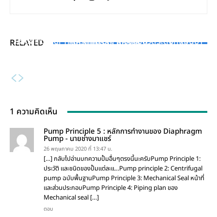
INDUSTRY NEWS
INDUSTRY NEWS
AUTOMATION & INSTRUMENT
GGC-KTIS ลงทุน 1,430 ล้านบาท โรงงาน “นครสวรรค์ไบ
บริการครบวงจรจาก บริษัทสหเครน (Saha Crane) ศูนย์
Radar Level Transmitter : เครื่องมือวัดระดับที่แม่นยำ
RELATED
โอคอมเพล็กซ์ phase II
รวมเครน เครื่องจักร รถยนต์มือสอง และบริการพื้นที่ Free
และเชื่อถือได้
Zone ครบจบในที่เดียว
1 ความคิดเห็น
Pump Principle 5 : หลักการทำงานของ Diaphragm
Pump - นายช่างมาแชร์
26 พฤษภาคม 2020 ที่ 13:47 น.
[…] กลับไปอ่านบทความปั้มอื่นๆตรงนี้นะครับPump Principle 1:
ประวัติ และชนิดของปั้มแต่ละแ…Pump principle 2: Centrifugal
pump ฉบับพื้นฐานPump Principle 3: Mechanical Seal หน้าที่
และส่วนประกอบPump Principle 4: Piping plan ของ
Mechanical seal […]
ตอบ