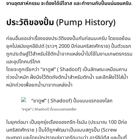
งานอุตสาห์กรรม จะต้องได้มีโอาส และทำงานกับปั้มแน่นอนครับ
.
ประวัติของปั้ม
(Pump History)
ก่อนอื่นขอเล่าเรื่องของประวัติของปั้มกันก่อนนะครับ โดยขอย้อน
ยุคไปสมัยยุคอียิปต์ (ราวๆ 2000 ปีก่อนคริสตศักราช) ปั้มตัวแรก
ถูกประดิษฐ์ไว้สำหรับใช้ตักน้ำจากแหล่งน้ำไปใช้ในงานเกษตรกรรม
และอุปโภคบริโภค
โดยจะถูกเรียกว่า “ชาดูฟ” ( Shadoof) เป็นลักษณะเหมือนคาน
ถ่วงน้ำหนัก ฝั่งนึงไว้ติดถังตักน้ำสำหรับตักน้ำ และอีกฝั่งไว้ใส่น้ำ
หนักถ่วงเพื่อยกน้ำมาจากแหล่งน้ำ
“ชาดูฟ” ( Shadoof) ปั้มแบบแรกของโลก
ในยุคต่อมา เป็นยุครุ่งเรืองของกรีก-โรมัน (ประมาณ 100 ปีก่อ
นคริสตศักราช ) ปั้มได้ถูกพัฒนาเป็นแบบสกูรปั้ม (Screw
pump) และโดยนักปราญช์ชาวกรีกนามว่า อาร์คิมิดีส และปั้มที่