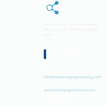
ขอมาแชร์ความรู้ "งานช่าง เครื่องจักรกล
และงานวิศวกรรม" ให้เป็นเรื่องง่ายสำหรับ
ทุกคน
CONTACT
☎ 091-2219299
📧
info@naichangengineering.com
🌏
www.naichangmashare.com
📍 133/34 soi
sukkhaprachasan1, Thanon