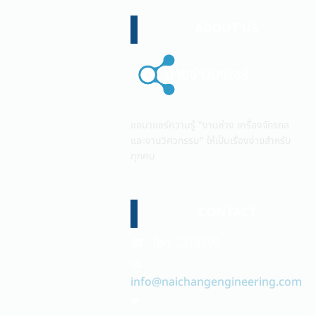
ABOUT US
ขอมาแชร์ความรู้ "งานช่าง เครื่องจักรกล
และงานวิศวกรรม" ให้เป็นเรื่องง่ายสำหรับ
ทุกคน
CONTACT
☎ 091-2219299
📧
info@naichangengineering.com
🌏