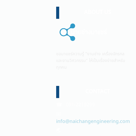
ABOUT US
ขอมาแชร์ความรู้ "งานช่าง เครื่องจักรกล
และงานวิศวกรรม" ให้เป็นเรื่องง่ายสำหรับ
ทุกคน
CONTACT
☎ 091-2219299
📧
info@naichangengineering.com
🌏