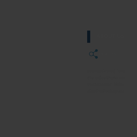
ABOUT US
ขอมาแชร์ความรู้ "งาน
ช่าง เครื่องจักรกล และ
งานวิศวกรรม" ให้เป็น
เรื่องง่ายสำหรับทุกคน