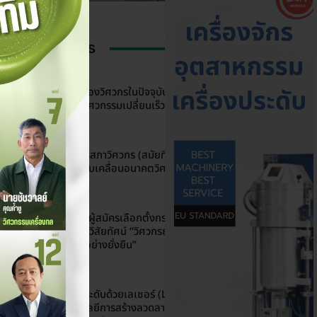
ATEST ARTICLES
INDUSTRY NEWS
ความรู้ความสามารถของวิศวกรในปัจจุบัน…ยังเพียง
พอหรือไม่? เมื่อโลกวิศวกรรมเปลี่ยนเร็วกว่าที่เคย
EXIBITION
การเลือกตั้งกรรมการสภาวิศวกร (สมัยที่ 9) : ทุกสิทธิ์
ของสมาชิก คือพลังขับเคลื่อนอนาคตวิศวกรไทย
INDUSTRY NEWS
รู้จักทีมวิศวกรสีเขียว ผู้สมัครเลือกตั้งกรรมการสภา
วิศวกร (สมัยที่ 9) กับวิสัยทัศน์ “วิศวกรยุคใหม่ ใส่ใจ
วิชาชีพ พัฒนาสังคมอย่างยั่งยืน”
KNOWLEDGE
การแกะสลักเครื่องประดับด้วยเลเซอร์ (Laser
Engraving) เทคโนโลยีการสร้างลวดลายความ