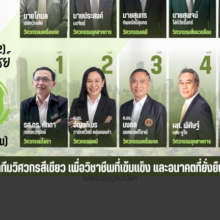
โห
ไม่พบข้อมูลบริษัท