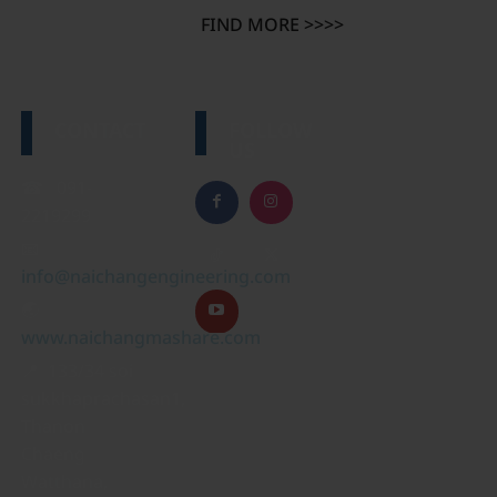
FIND MORE >>>>
CONTACT
FOLLOW
US
☎ 091-
2219299
📧
info@naichangengineering.com
🌏
www.naichangmashare.com
📍 133/34 soi
sukkhaprachasan1,
Thanon
Chaeng
Watthana,