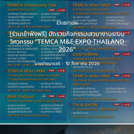
EXIBITION
[ร่วมเข้าฟังฟรี] มัดรวมกิจกรรมเสวนางานระบบ
วิศวกรรม “TEMCA M&E EXPO THAILAND
2026”
นายช่างมาแชร์
-
10 สิงหาคม 2026