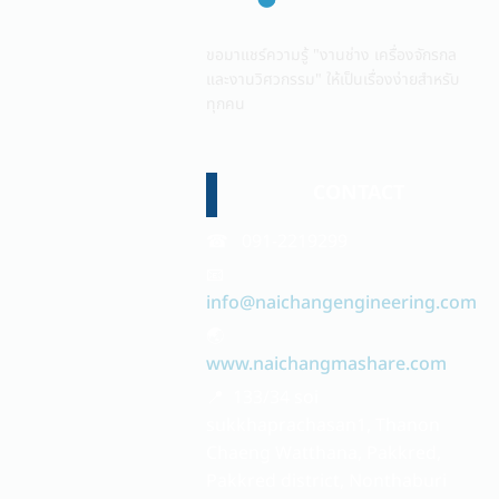
ขอมาแชร์ความรู้ "งานช่าง เครื่องจักรกล
และงานวิศวกรรม" ให้เป็นเรื่องง่ายสำหรับ
ทุกคน
CONTACT
☎ 091-2219299
📧
info@naichangengineering.com
🌏
www.naichangmashare.com
📍 133/34 soi
sukkhaprachasan1, Thanon
Chaeng Watthana, Pakkred,
Pakkred district, Nonthaburi